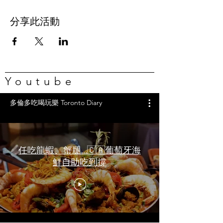
分享此活動
Youtube
多倫多吃喝玩樂 Toronto Diary
任吃龍蝦、蟹腿…🇨🇦葡萄牙海
鮮自助吃到撐