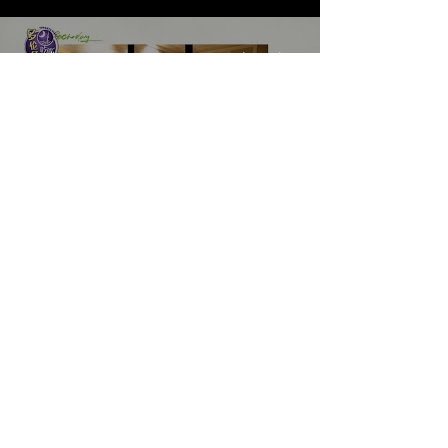
《LOVE in the BIG CITY 대도시
의 사랑법》多伦多专访 主创金
高银、卢相铉带你进入电影世界
Load More
​Home
About Us