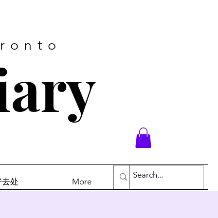
oronto
iary
末好去处
More