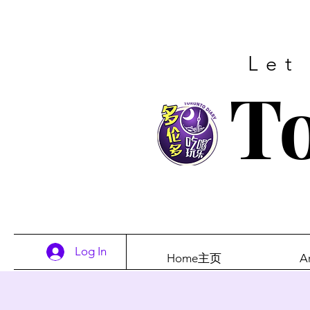
Let
To
Log In
Home主页
A