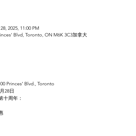
 28, 2025, 11:00 PM
 Princes' Blvd, Toronto, ON M6K 3C3加拿大
 Princes’ Blvd., Toronto
9月28日
第十周年：
惠