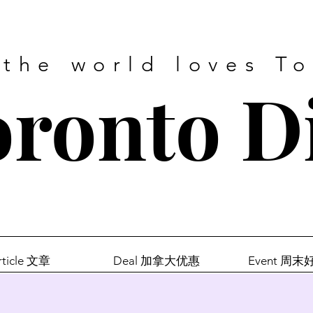
 the world loves T
ronto D
rticle 文章
Deal 加拿大优惠
Event 周