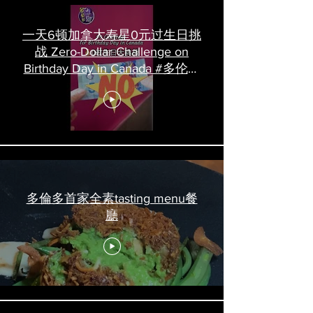
一天6顿加拿大寿星0元过生日挑
战 Zero-Dollar Challenge on
Birthday Day in Canada #多伦多
吃喝玩乐 #多伦多美食
#torontofood
多倫多首家全素tasting menu餐
廳