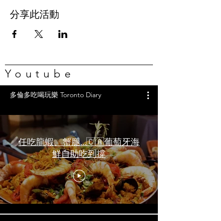
分享此活動
Youtube
多倫多吃喝玩樂 Toronto Diary
任吃龍蝦、蟹腿…🇨🇦葡萄牙海
鮮自助吃到撐