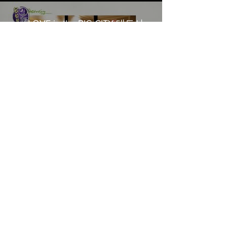
《LOVE in the BIG CITY 대도시
의 사랑법》多伦多专访 主创金
高银、卢相铉带你进入电影世界
Load More
​Home
About Us
​Contact Us