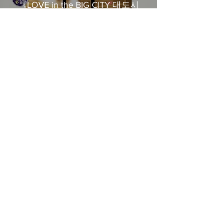
《LOVE in the BIG CITY 대도시
의 사랑법》多伦多专访 主创金
高银、卢相铉带你进入电影世界
Load More
​Home
About Us
​Contact Us
Restaurant