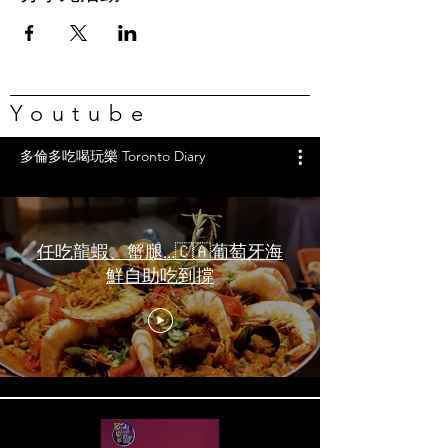
Youtube
多倫多吃喝玩樂 Toronto Diary
任吃龍蝦、蟹腿…🇨🇦葡萄牙海
鮮自助吃到撐