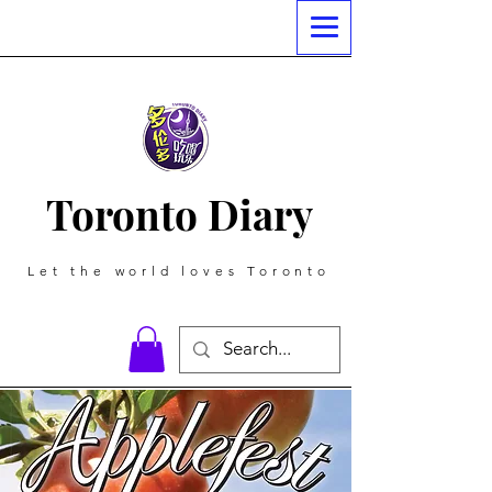
Toronto Diary
Let the world loves Toronto