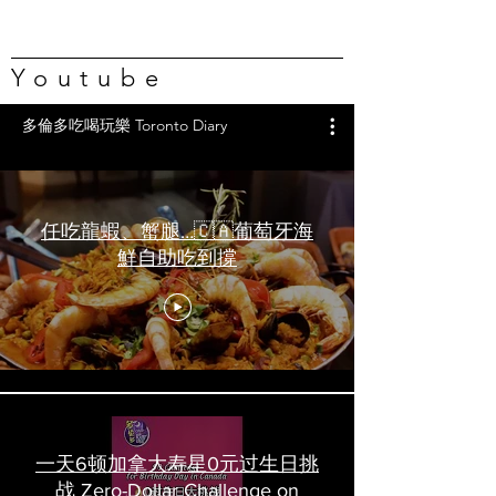
Youtube
多倫多吃喝玩樂 Toronto Diary
任吃龍蝦、蟹腿…🇨🇦葡萄牙海
鮮自助吃到撐
一天6顿加拿大寿星0元过生日挑
战 Zero-Dollar Challenge on