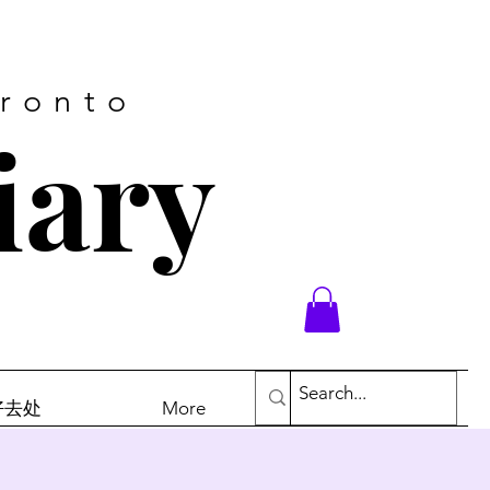
oronto
iary
末好去处
More