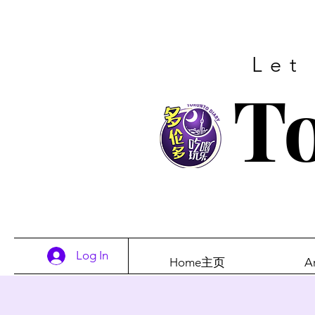
Let
To
Log In
Home主页
A