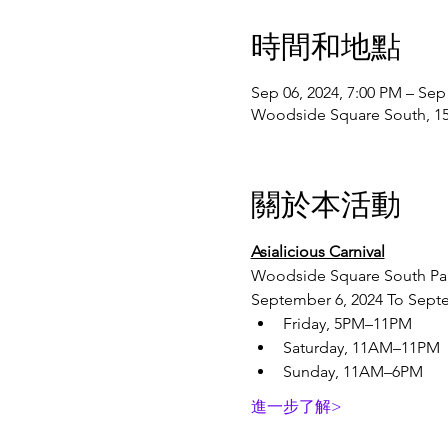
時間和地點
Sep 06, 2024, 7:00 PM – Sep
Woodside Square South, 1
關於本活動
Asialicious Carnival
Woodside Square South Park
September 6, 2024 To Sept
Friday, 5PM–11PM
Saturday, 11AM–11PM
Sunday, 11AM–6PM
進一步了解>