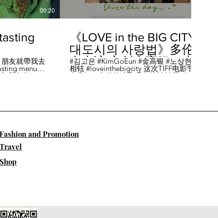
00:20
04:45
sting
《LOVE in the BIG CITY
대도시의 사랑법》多伦
多专访 主创金高银、卢
，朋友就帶我去
#김고은 #KimGoEun #金高银 #노상현 #卢
ing menu餐
相铉 #loveinthebigcity 这次TIFF电影节，
相铉带你进入电影世界
🏡這家店改造了
金高银、鲁尚炫来和我们谈谈拍摄《LOVE
22個座位，偏維
in the BIG CITY 대도시의 사랑법》 时的有
手間也挺漂亮的
趣故事。 🎬《大都市的爱情法》改编自韩
菜單，週五-週六去
国作家朴相映的同名畅销小说，讲述有着
自由灵魂、不看别人眼色的在熙（金高银
饰）和很懂得隐藏天生秘密的兴秀（卢尚
贤饰）同居同乐，横冲直撞地学习生活和
爱情的过程。 Music by Eric Reprid - Test
​Fashion and Promotion
Me - https://thmatc.co/?l=18F38D6D
==========F O L L O W M
Travel
E============== ♥ 微信- @多伦多吃
喝玩乐torontodiary ♥ instagram -
Shop
https://www.instagram.com/toronto_diary/
♥ 微博-
http://us.weibo.com/view/user/lifeinca ♥
小红书：@多伦多吃喝玩乐 ♥ Business
Inquiries - info@torontodiary.com
==========多伦多吃喝玩乐粉丝福利区
============== 👒服饰、珠宝、电商
♥多伦多吃喝玩乐小卖部已上线！ 网站：