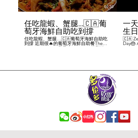
00:30
任吃龍蝦、蟹腿…🇨🇦葡
一天
萄牙海鮮自助吃到撐
生日挑
Chal
任吃龍蝦、蟹腿…🇨🇦葡萄牙海鮮自助吃
🇨🇦 Ze
到撐 近期很🔥的葡萄牙海鮮自助餐The
Day🎂 A
Day
Flames Castle。我是吃5-7:30pm的那輪，
perks y
期間還會有live表演，那個小哥哥會唱英文
fans me
喝玩
歌，西班牙歌等等。 💰68/人，週五週六才
route. 
#tor
有自助餐。 🐙食物不會特別多，就30種左
here's 
右，沒有甜點、壽司那些，除了一款烤雞
free br
肉和烤牛肉，還有幾個炸物。 其他都是海
Rutherf
鮮做的菜餚，是海鮮愛好者的天堂。 🦞龍
and fin
蝦無_限暢吃，簡直不要太爽了！ 吃到8隻
Starbuc
左右，都回本了😁 🦀滿滿的蟹腿，也是量
From th
夠。 桌子上還準備好工具和濕紙巾。 🐟
Bread, 
葡萄牙很擅長用鱈魚做各種菜。 這裡可以
Boston 
吃到烤鱈魚、炸鱈魚球。 🦐蝦的話，就有
and sti
蒜蓉烤大蝦、烤蝦、咖哩蝦、白汁焗蝦
Starbuc
飯… 🦪煮青口、青口義大利麵… 🦑烤魷
Baguett
魚、炒魷魚… 🥘葡國鴨飯：放了葡國臘腸
year. A
在上面，一口下去，很香。 🥘葡國海鮮
14 da
飯：這個和西班牙海鮮飯不太一樣，是有
元過生
湯汁的。 有點像我們的湯飯。
到多少
覺都不
日路線圖