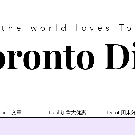
 the world loves T
ronto D
rticle 文章
Deal 加拿大优惠
Event 周