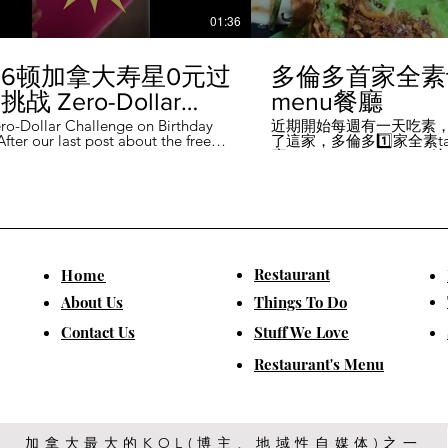
01:36
6顿加拿大寿星0元过
多倫多首家全素ta
战 Zero-Dollar
menu餐廳
lenge on Birthday
ro-Dollar Challenge on Birthday
近期開始每週有一天吃素
fter our last post about the free
了這家，多倫多1️⃣家全素tast
 in Canada #多伦多吃
ou can get on your birthday, some
廳－Avelo Restaurant 
ntioned it didn't quite fit their
1883 年的老房子，裡面有
乐 #多伦多美食
So, we've tested it out for you and
多利亞時代的裝潢。 連洗
ontofood
the day's itinerary! Starting with a
💰70-$25，兩個價位的
eakfast at Denny's (📍2610
比平常去貴💰10-15左右
ord Rd, Vaughan), we've hit 7 spots
ished the 💰0 challenge at
ks (📍6355 Yonge St, Toronto). ✅
Restaurant
​Home
is experience, Denny's, Cobs
Booster Juice, Sephora, and
About Us
Things To Do
Pizza didn't require any spending
ll offered 🆓🎁. ❎ Tim Hortons,
​Contact Us
Stuff We Love
ks, Chatime, The Alley, and Paris
e need at least 1️⃣ visit within the
Restaurant's Menu
ccounts must be registered at least
ys in advance. 【一天6餐🇨🇦壽星0
日挑戰】 上次發了壽星生日可以拿
🆓福利的貼文之後，有粉絲說，感
順路。 所以幫你們測試了一遍，一
給你們！ 從Denny's(📍2610
加拿大最大的KOL(博主、地域性自媒体)之一