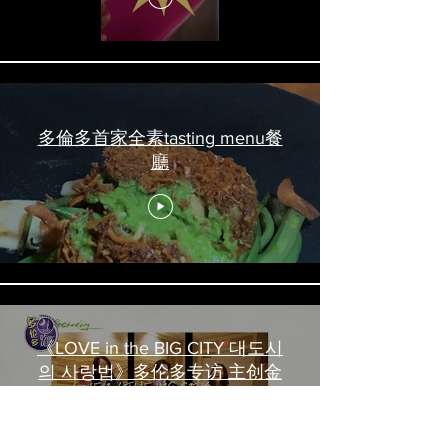
多倫多首家全素tasting menu餐
廳
《LOVE in the BIG CITY 대도시
의 사랑법》多伦多专访 主创金
高银、卢相铉带你进入电影世界