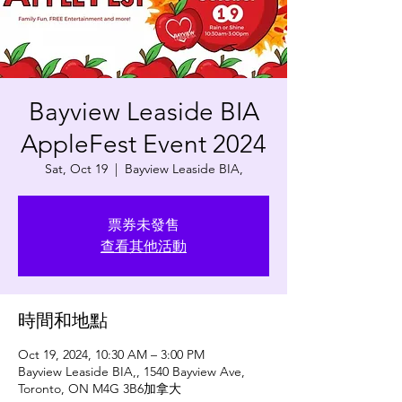
Bayview Leaside BIA
AppleFest Event 2024
Sat, Oct 19
  |  
Bayview Leaside BIA,
票券未發售
查看其他活動
時間和地點
Oct 19, 2024, 10:30 AM – 3:00 PM
Bayview Leaside BIA,, 1540 Bayview Ave,
Toronto, ON M4G 3B6加拿大