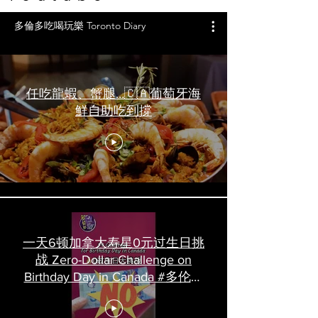
多倫多吃喝玩樂 Toronto Diary
任吃龍蝦、蟹腿…🇨🇦葡萄牙海
鮮自助吃到撐
一天6顿加拿大寿星0元过生日挑
战 Zero-Dollar Challenge on
Birthday Day in Canada #多伦多
吃喝玩乐 #多伦多美食
#torontofood