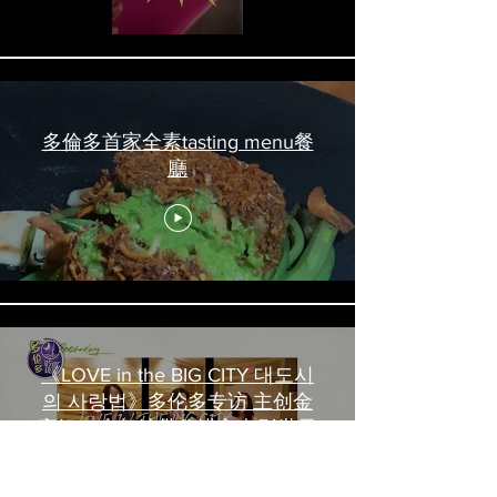
多倫多首家全素tasting menu餐
廳
《LOVE in the BIG CITY 대도시
의 사랑법》多伦多专访 主创金
高银、卢相铉带你进入电影世界