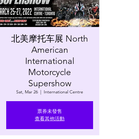
北美摩托车展 North
American
International
Motorcycle
Supershow
Sat, Mar 26
  |  
International Centre
票券未發售
查看其他活動