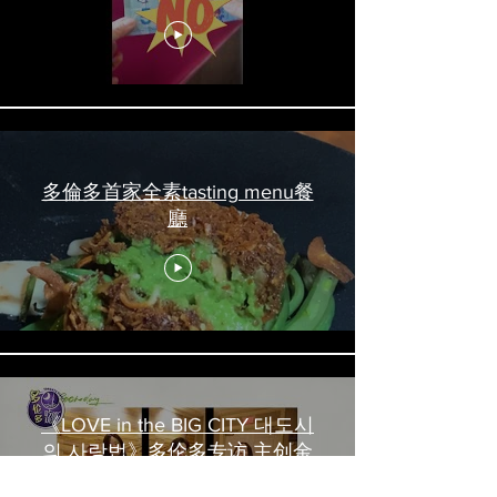
吃喝玩乐 #多伦多美食
#torontofood
多倫多首家全素tasting menu餐
廳
《LOVE in the BIG CITY 대도시
의 사랑법》多伦多专访 主创金
高银、卢相铉带你进入电影世界