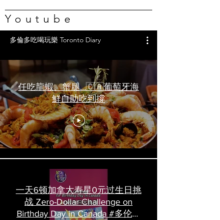
Youtube
多倫多吃喝玩樂 Toronto Diary
任吃龍蝦、蟹腿…🇨🇦葡萄牙海
鮮自助吃到撐
一天6顿加拿大寿星0元过生日挑
战 Zero-Dollar Challenge on
Birthday Day in Canada #多伦多