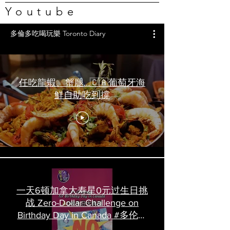
Youtube
多倫多吃喝玩樂 Toronto Diary
任吃龍蝦、蟹腿…🇨🇦葡萄牙海
鮮自助吃到撐
一天6顿加拿大寿星0元过生日挑
战 Zero-Dollar Challenge on
Birthday Day in Canada #多伦多
吃喝玩乐 #多伦多美食