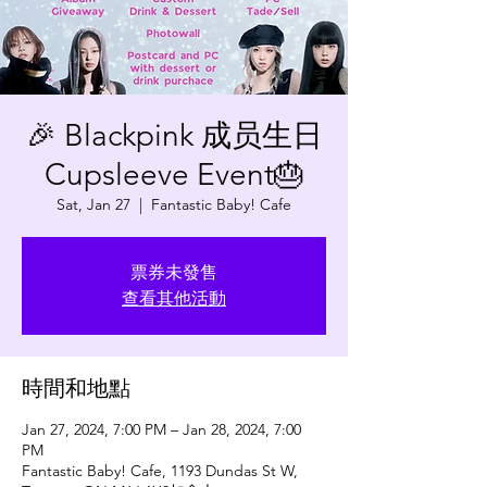
🎉 Blackpink 成员生日
Cupsleeve Event🎂
Sat, Jan 27
  |  
Fantastic Baby! Cafe
票券未發售
查看其他活動
時間和地點
Jan 27, 2024, 7:00 PM – Jan 28, 2024, 7:00
PM
Fantastic Baby! Cafe, 1193 Dundas St W,