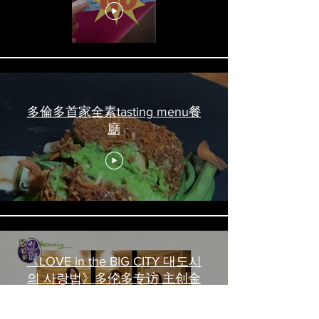
#torontofood
多倫多首家全素tasting menu餐
廳
《LOVE in the BIG CITY 대도시
의 사랑법》多伦多专访 主创金
高银、卢相铉带你进入电影世界