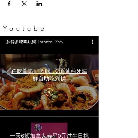
Youtube
多倫多吃喝玩樂 Toronto Diary
任吃龍蝦、蟹腿…🇨🇦葡萄牙海
鮮自助吃到撐
一天6顿加拿大寿星0元过生日挑