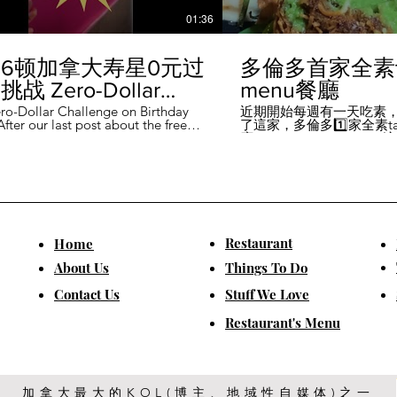
01:36
6顿加拿大寿星0元过
多倫多首家全素ta
战 Zero-Dollar
menu餐廳
lenge on Birthday
ro-Dollar Challenge on Birthday
近期開始每週有一天吃素
fter our last post about the free
了這家，多倫多1️⃣家全素tast
 in Canada #多伦多吃
ou can get on your birthday, some
廳－Avelo Restaurant 
ntioned it didn't quite fit their
1883 年的老房子，裡面有
乐 #多伦多美食
So, we've tested it out for you and
多利亞時代的裝潢。 連洗
ontofood
the day's itinerary! Starting with a
💰70-$25，兩個價位的
eakfast at Denny's (📍2610
比平常去貴💰10-15左右
ord Rd, Vaughan), we've hit 7 spots
ished the 💰0 challenge at
ks (📍6355 Yonge St, Toronto). ✅
Restaurant
​Home
is experience, Denny's, Cobs
Booster Juice, Sephora, and
About Us
Things To Do
Pizza didn't require any spending
ll offered 🆓🎁. ❎ Tim Hortons,
​Contact Us
Stuff We Love
ks, Chatime, The Alley, and Paris
e need at least 1️⃣ visit within the
Restaurant's Menu
ccounts must be registered at least
ys in advance. 【一天6餐🇨🇦壽星0
日挑戰】 上次發了壽星生日可以拿
🆓福利的貼文之後，有粉絲說，感
順路。 所以幫你們測試了一遍，一
給你們！ 從Denny's(📍2610
加拿大最大的KOL(博主、地域性自媒体)之一