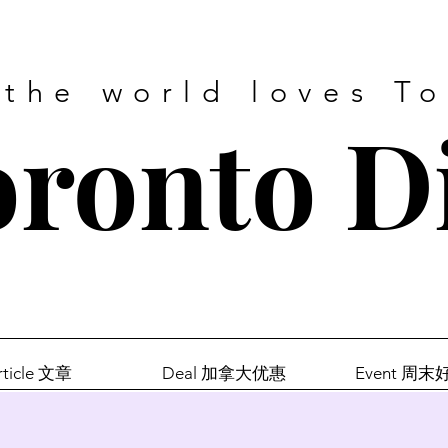
 the world loves T
ronto D
rticle 文章
Deal 加拿大优惠
Event 周