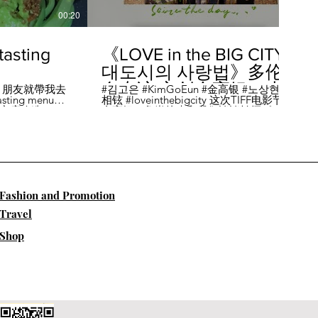
00:20
04:45
sting
《LOVE in the BIG CITY
대도시의 사랑법》多伦
多专访 主创金高银、卢
，朋友就帶我去
#김고은 #KimGoEun #金高银 #노상현 #卢
ing menu餐
相铉 #loveinthebigcity 这次TIFF电影节，
相铉带你进入电影世界
🏡這家店改造了
金高银、鲁尚炫来和我们谈谈拍摄《LOVE
22個座位，偏維
in the BIG CITY 대도시의 사랑법》 时的有
手間也挺漂亮的
趣故事。 🎬《大都市的爱情法》改编自韩
菜單，週五-週六去
国作家朴相映的同名畅销小说，讲述有着
自由灵魂、不看别人眼色的在熙（金高银
饰）和很懂得隐藏天生秘密的兴秀（卢尚
贤饰）同居同乐，横冲直撞地学习生活和
爱情的过程。 Music by Eric Reprid - Test
​Fashion and Promotion
Me - https://thmatc.co/?l=18F38D6D
==========F O L L O W M
Travel
E============== ♥ 微信- @多伦多吃
喝玩乐torontodiary ♥ instagram -
Shop
https://www.instagram.com/toronto_diary/
♥ 微博-
http://us.weibo.com/view/user/lifeinca ♥
小红书：@多伦多吃喝玩乐 ♥ Business
Inquiries - info@torontodiary.com
==========多伦多吃喝玩乐粉丝福利区
============== 👒服饰、珠宝、电商
♥多伦多吃喝玩乐小卖部已上线！ 网站：