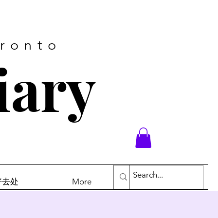
oronto
iary
末好去处
More