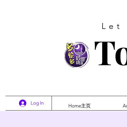
Let
To
Log In
Home主页
A