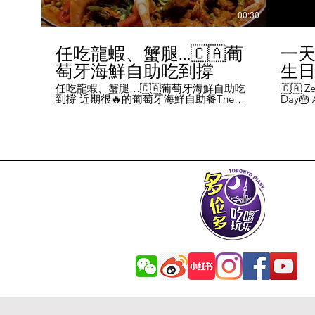
00:30
任吃龍蝦、蟹腿…🇨🇦葡
一天
萄牙海鮮自助吃到撐
生日挑
Chal
任吃龍蝦、蟹腿…🇨🇦葡萄牙海鮮自助吃
🇨🇦 Ze
到撐 近期很🔥的葡萄牙海鮮自助餐The
Day🎂 A
Day
Flames Castle。我是吃5-7:30pm的那輪，
perks y
期間還會有live表演，那個小哥哥會唱英文
fans me
喝玩
歌，西班牙歌等等。 💰68/人，週五週六才
route. 
#tor
有自助餐。 🐙食物不會特別多，就30種左
here's 
右，沒有甜點、壽司那些，除了一款烤雞
free br
肉和烤牛肉，還有幾個炸物。 其他都是海
Rutherf
鮮做的菜餚，是海鮮愛好者的天堂。 🦞龍
and fin
蝦無_限暢吃，簡直不要太爽了！ 吃到8隻
Starbuc
左右，都回本了😁 🦀滿滿的蟹腿，也是量
From th
夠。 桌子上還準備好工具和濕紙巾。 🐟
Bread, 
葡萄牙很擅長用鱈魚做各種菜。 這裡可以
Boston 
吃到烤鱈魚、炸鱈魚球。 🦐蝦的話，就有
and sti
蒜蓉烤大蝦、烤蝦、咖哩蝦、白汁焗蝦
Starbuc
飯… 🦪煮青口、青口義大利麵… 🦑烤魷
Baguett
魚、炒魷魚… 🥘葡國鴨飯：放了葡國臘腸
year. A
在上面，一口下去，很香。 🥘葡國海鮮
14 da
飯：這個和西班牙海鮮飯不太一樣，是有
元過生
湯汁的。 有點像我們的湯飯。
到多少
覺都不
日路線圖