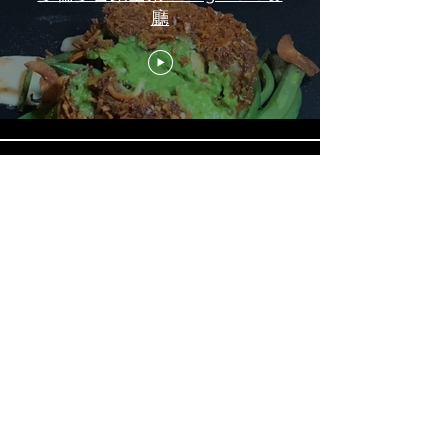
廳
《LOVE in the BIG CITY 대도시
의 사랑법》多伦多专访 主创金
高银、卢相铉带你进入电影世界
Load More