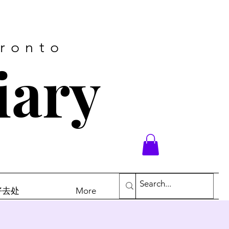
oronto
iary
末好去处
More