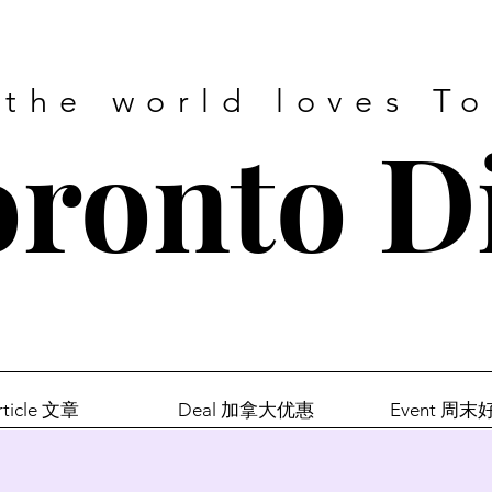
 the world loves T
ronto D
rticle 文章
Deal 加拿大优惠
Event 周