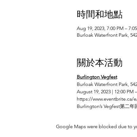
時間和地點
Aug 19, 2023, 7:00 PM – 7:0
Burloak Waterfront Park, 
關於本活動
Burlington Vegfest
Burloak Waterfront Park, 54
August 19, 2023 | 12:00 PM 
https://www.eventbrite.ca/e
Burlington’s Ve
Google Maps were blocked due to your