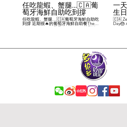
任吃龍蝦、蟹腿…🇨🇦葡
一天
萄牙海鮮自助吃到撐
生日挑
Chal
任吃龍蝦、蟹腿…🇨🇦葡萄牙海鮮自助吃
🇨🇦 Ze
到撐 近期很🔥的葡萄牙海鮮自助餐The
Day🎂 A
Day
Flames Castle。我是吃5-7:30pm的那輪，
perks y
期間還會有live表演，那個小哥哥會唱英文
fans me
喝玩
歌，西班牙歌等等。 💰68/人，週五週六才
route. 
#tor
有自助餐。 🐙食物不會特別多，就30種左
here's 
右，沒有甜點、壽司那些，除了一款烤雞
free br
肉和烤牛肉，還有幾個炸物。 其他都是海
Rutherf
鮮做的菜餚，是海鮮愛好者的天堂。 🦞龍
and fin
蝦無_限暢吃，簡直不要太爽了！ 吃到8隻
Starbuc
左右，都回本了😁 🦀滿滿的蟹腿，也是量
From th
夠。 桌子上還準備好工具和濕紙巾。 🐟
Bread, 
葡萄牙很擅長用鱈魚做各種菜。 這裡可以
Boston 
吃到烤鱈魚、炸鱈魚球。 🦐蝦的話，就有
and sti
蒜蓉烤大蝦、烤蝦、咖哩蝦、白汁焗蝦
Starbuc
飯… 🦪煮青口、青口義大利麵… 🦑烤魷
Baguett
魚、炒魷魚… 🥘葡國鴨飯：放了葡國臘腸
year. A
在上面，一口下去，很香。 🥘葡國海鮮
14 da
飯：這個和西班牙海鮮飯不太一樣，是有
元過生
湯汁的。 有點像我們的湯飯。
到多少
覺都不
日路線圖
Ruthe
始，試了
6355 
✅ 這次