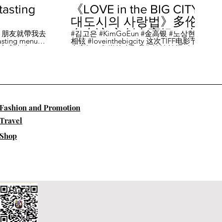
sting
《LOVE in the BIG CITY
대도시의 사랑법》多伦
多专访 主创金高银、卢
，朋友就帶我去
#김고은 #KimGoEun #金高银 #노상현 #卢
ing menu餐
相铉 #loveinthebigcity 这次TIFF电影节，
相铉带你进入电影世界
🏡這家店改造了
金高银、鲁尚炫来和我们谈谈拍摄《LOVE
22個座位，偏維
in the BIG CITY 대도시의 사랑법》 时的有
手間也挺漂亮的
趣故事。 🎬《大都市的爱情法》改编自韩
菜單，週五-週六去
国作家朴相映的同名畅销小说，讲述有着
自由灵魂、不看别人眼色的在熙（金高银
饰）和很懂得隐藏天生秘密的兴秀（卢尚
贤饰）同居同乐，横冲直撞地学习生活和
爱情的过程。 Music by Eric Reprid - Test
​Fashion and Promotion
Me - https://thmatc.co/?l=18F38D6D
==========F O L L O W M
Travel
E============== ♥ 微信- @多伦多吃
喝玩乐torontodiary ♥ instagram -
Shop
https://www.instagram.com/toronto_diary/
♥ 微博-
http://us.weibo.com/view/user/lifeinca ♥
小红书：@多伦多吃喝玩乐 ♥ Business
Inquiries - info@torontodiary.com
==========多伦多吃喝玩乐粉丝福利区
============== 👒服饰、珠宝、电商
♥多伦多吃喝玩乐小卖部已上线！ 网站：
https://bit.ly/2UN8lKl ♥24S 👉全场
15%off，有Miu Miu、巴黎世家、Loewe。
Promo CODE: SPRING15，网站：
https://bit.ly/2UCfcXu ♥ASOS👉网站：