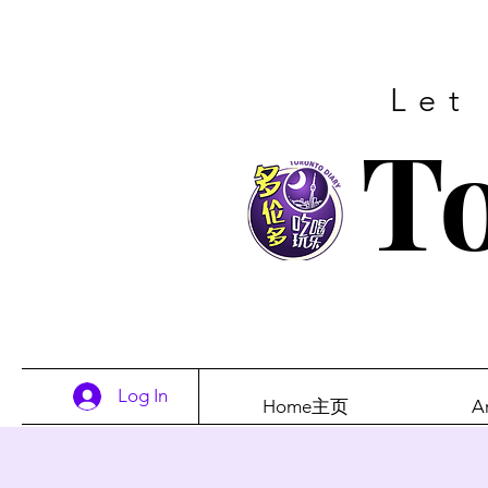
Let
To
Log In
Home主页
A