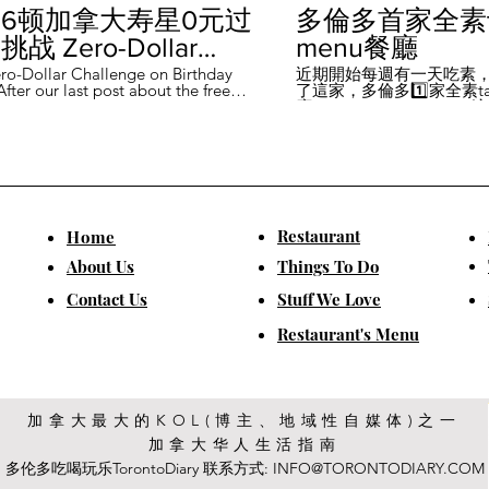
6顿加拿大寿星0元过
多倫多首家全素ta
战 Zero-Dollar
menu餐廳
lenge on Birthday
ro-Dollar Challenge on Birthday
近期開始每週有一天吃素
fter our last post about the free
了這家，多倫多1️⃣家全素tast
 in Canada #多伦多吃
ou can get on your birthday, some
廳－Avelo Restaurant 
ntioned it didn't quite fit their
1883 年的老房子，裡面有
乐 #多伦多美食
So, we've tested it out for you and
多利亞時代的裝潢。 連洗
ontofood
the day's itinerary! Starting with a
💰70-$25，兩個價位的
eakfast at Denny's (📍2610
比平常去貴💰10-15左右
ord Rd, Vaughan), we've hit 7 spots
ished the 💰0 challenge at
ks (📍6355 Yonge St, Toronto). ✅
Restaurant
​Home
is experience, Denny's, Cobs
Booster Juice, Sephora, and
About Us
Things To Do
Pizza didn't require any spending
ll offered 🆓🎁. ❎ Tim Hortons,
​Contact Us
Stuff We Love
ks, Chatime, The Alley, and Paris
e need at least 1️⃣ visit within the
Restaurant's Menu
ccounts must be registered at least
ys in advance. 【一天6餐🇨🇦壽星0
日挑戰】 上次發了壽星生日可以拿
🆓福利的貼文之後，有粉絲說，感
順路。 所以幫你們測試了一遍，一
給你們！ 從Denny's(📍2610
加拿大最大的KOL(博主、地域性自媒体)之一
rford Rd, Vaughan)吃一頓🆓早餐開
加拿大华人生活指南
7家店之後，後面去Starbucks (📍
Yonge St, Toronto), 完成這個💰0挑戰
多伦多吃喝玩乐TorontoDiary 联系方式:
INFO@TORONTODIARY.COM
體驗完，Denny's、Cobs Bread、