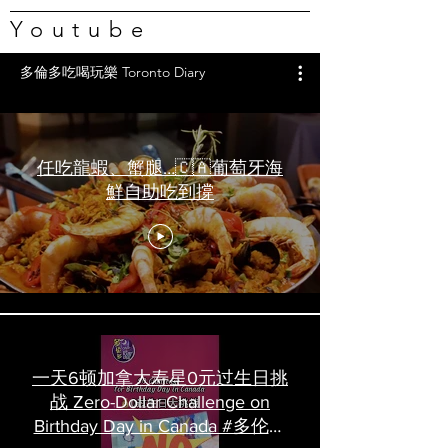
Youtube
多倫多吃喝玩樂 Toronto Diary
任吃龍蝦、蟹腿…🇨🇦葡萄牙海
鮮自助吃到撐
一天6顿加拿大寿星0元过生日挑
战 Zero-Dollar Challenge on
Birthday Day in Canada #多伦多