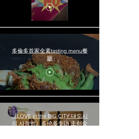
吃喝玩乐 #多伦多美食
#torontofood
多倫多首家全素tasting menu餐
廳
《LOVE in the BIG CITY 대도시
의 사랑법》多伦多专访 主创金
高银、卢相铉带你进入电影世界