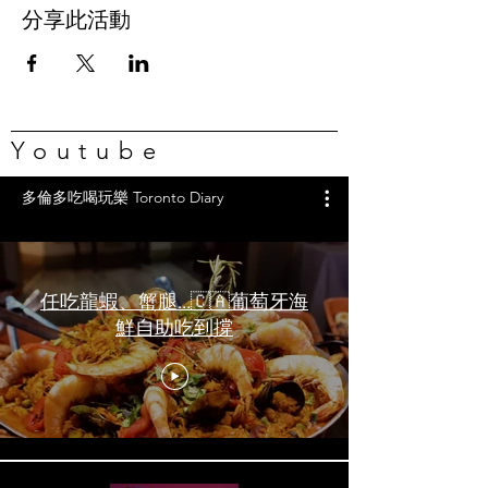
分享此活動
Youtube
多倫多吃喝玩樂 Toronto Diary
任吃龍蝦、蟹腿…🇨🇦葡萄牙海
鮮自助吃到撐