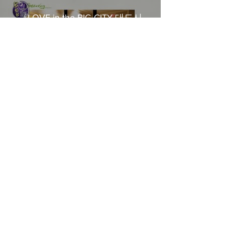
《LOVE in the BIG CITY 대도시
의 사랑법》多伦多专访 主创金
高银、卢相铉带你进入电影世界
Load More
​Home
About Us
​Contact Us