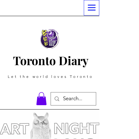
Toronto Diary
Let the world loves Toronto