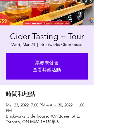
Cider Tasting + Tour
Wed, Mar 23
  |  
Brickworks Ciderhouse
票券未發售
查看其他活動
時間和地點
Mar 23, 2022, 7:00 PM – Apr 30, 2022, 11:00
PM
Brickworks Ciderhouse, 709 Queen St E,
Toronto, ON M4M 1H1加拿大