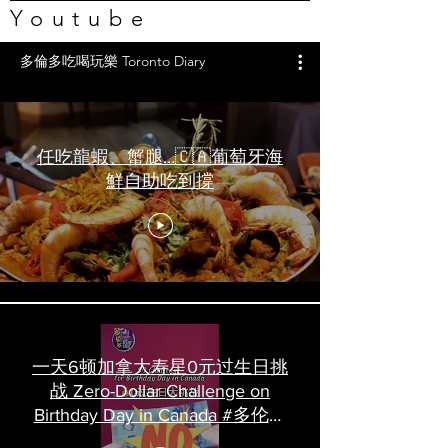
Youtube
多倫多吃喝玩樂 Toronto Diary
任吃龍蝦、蟹腿…🇨🇦葡萄牙海
鮮自助吃到撐
一天6顿加拿大寿星0元过生日挑
战 Zero-Dollar Challenge on
Birthday Day in Canada #多伦多
吃喝玩乐 #多伦多美食