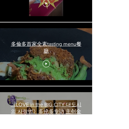
#torontofood
多倫多首家全素tasting menu餐
廳
《LOVE in the BIG CITY 대도시
의 사랑법》多伦多专访 主创金
高银、卢相铉带你进入电影世界