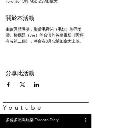
Toronto, ON M5B 2G9加拿大
關於本活動
由彭秀慧導演，影后毛舜筠（毛姐）聯同姜
濤、柳應廷（Jer）等合演的英皇電影《阿媽
有咗第二個》，將會在8月12號加拿大上映。
分享此活動
Youtube
多倫多吃喝玩樂 Toronto Diary