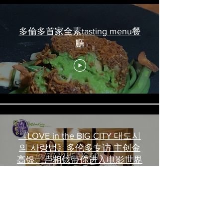
多倫多首家全素tasting menu餐
廳
《LOVE in the BIG CITY 대도시
의 사랑법》多伦多专访 主创金
高银、卢相铉带你进入电影世界