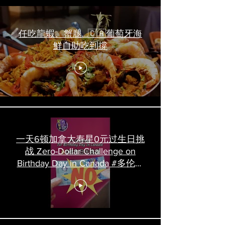
任吃龍蝦、蟹腿…🇨🇦葡萄牙海
鮮自助吃到撐
一天6顿加拿大寿星0元过生日挑
战 Zero-Dollar Challenge on
Birthday Day in Canada #多伦多
吃喝玩乐 #多伦多美食
#torontofood