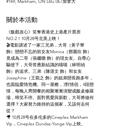
#169, Markham, ON L6G 0E7加拿大
關於本活動
《飯戲攻心》笑奪香港史上港產片票房
NO.2！10月28号北美上映！
🎬電影講述了一家三兄弟，大哥（黃子華 
飾）戀戀不忘的前女友Monica（鄧麗欣 飾）
竟成為二哥（張繼聰 飾）的現女友。自尊心
驅使下，大哥答應新結識的喵喵（林明禎 
飾）的追求。三弟（陳湛文 飾）和女友
Josephine（王菀之 飾）的姐弟戀長跑多年，
也面臨愛情危機。同一屋檐，3對情侶，4段戀
情，每晚人齊開餐的相聚漸漸演變成飯桌修羅
場，啼笑不停。面對舊愛與新歡，大哥將做何
選擇？大家努力維持的這個家，又該何去何
從？
🎥 10月28号在多伦多的Cineplex Markham 
Vip，Cineplex Dundas-Yonge Vip上映。