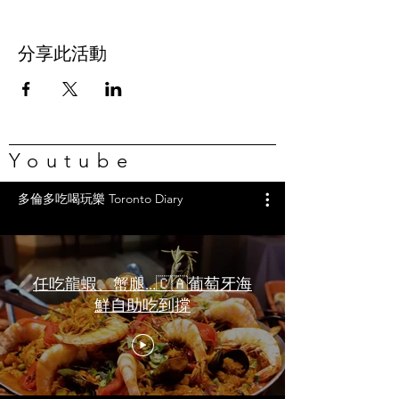
分享此活動
Youtube
多倫多吃喝玩樂 Toronto Diary
任吃龍蝦、蟹腿…🇨🇦葡萄牙海
鮮自助吃到撐