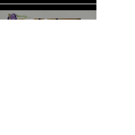
《LOVE in the BIG CITY 대도시
의 사랑법》多伦多专访 主创金
高银、卢相铉带你进入电影世界
Load More
​Home
About Us