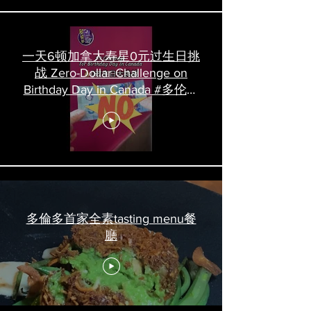
一天6顿加拿大寿星0元过生日挑
战 Zero-Dollar Challenge on
Birthday Day in Canada #多伦多
吃喝玩乐 #多伦多美食
#torontofood
多倫多首家全素tasting menu餐
廳