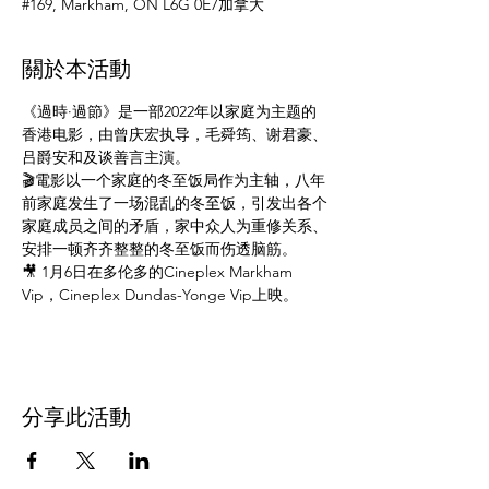
#169, Markham, ON L6G 0E7加拿大
關於本活動
《過時·過節》是一部2022年以家庭为主题的
香港电影，由曾庆宏执导，毛舜筠、谢君豪、
吕爵安和及谈善言主演。
🎬電影以一个家庭的冬至饭局作为主轴，八年
前家庭发生了一场混乱的冬至饭，引发出各个
家庭成员之间的矛盾，家中众人为重修关系、
安排一顿齐齐整整的冬至饭而伤透脑筋。
🎥 1月6日在多伦多的Cineplex Markham 
Vip，Cineplex Dundas-Yonge Vip上映。
分享此活動