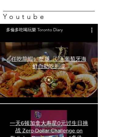
Youtube
多倫多吃喝玩樂 Toronto Diary
任吃龍蝦、蟹腿…🇨🇦葡萄牙海
鮮自助吃到撐
一天6顿加拿大寿星0元过生日挑
战 Zero-Dollar Challenge on