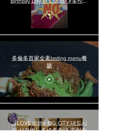
Birthday Day in Canada #多伦多
吃喝玩乐 #多伦多美食
#torontofood
多倫多首家全素tasting menu餐
廳
《LOVE in the BIG CITY 대도시
의 사랑법》多伦多专访 主创金
高银、卢相铉带你进入电影世界