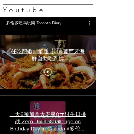
Youtube
多倫多吃喝玩樂 Toronto Diary
任吃龍蝦、蟹腿…🇨🇦葡萄牙海
鮮自助吃到撐
一天6顿加拿大寿星0元过生日挑
战 Zero-Dollar Challenge on
Birthday Day in Canada #多伦多