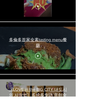
吃喝玩乐 #多伦多美食
#torontofood
多倫多首家全素tasting menu餐
廳
《LOVE in the BIG CITY 대도시
의 사랑법》多伦多专访 主创金
高银、卢相铉带你进入电影世界