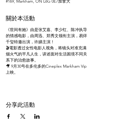
#169, Markham, ON L6G 0E7加拿大
關於本活動
《世间有她》由是张艾嘉、李少红、陈冲执导
的情感电影，由周迅、郑秀文领衔主演，易烊
千玺特邀出演，许娣主演！
🎬電影透过女性电影人视角，将镜头对准充满
烟火气的平凡人生，讲述面对生活困境不同关
系下的治愈故事。
🎥 9月30号在多伦多的Cineplex Markham Vip
上映。
分享此活動