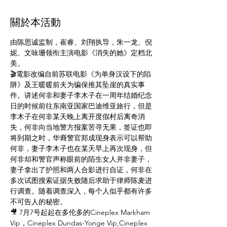
關於本活動
由陈思诚监制，崔睿、刘翔执导，朱一龙、倪
妮、文咏珊领衔主演电影《消失的她》定档北
美。⠀
🎬電影改编自前苏联电影《为单身汉设下的陷
阱》及王暖暖前夫为骗保推其坠崖的真实事
件。讲述何非和妻子李木子在一周年结婚纪念
日的时候前往东南亚国家巴迪维亚旅行，但是
李木子在何非某天晚上离开度假村后离奇消
失，何非向当地警方报案苦寻无果，签证也即
将到期之时，华裔警官郑成现身表示可以帮助
何非，妻子李木子也在某天早上再次现身，但
何非却和警官声称眼前的陌生女人并非妻子，
妻子拿出了护照和两人合影进行自证，何非在
多次试图搜索证据失败随后求助于律师陈麦进
行调查。随着调查深入，每个人似乎都有许多
不可告人的秘密。
🎥 7月7号起起在多伦多的Cineplex Markham 
Vip，Cineplex Dundas-Yonge Vip,Cineplex 