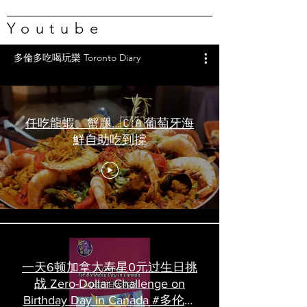
Youtube
多倫多吃喝玩樂 Toronto Diary
任吃龍蝦、蟹腿…🇨🇦葡萄牙海
鮮自助吃到撐
一天6顿加拿大寿星0元过生日挑
战 Zero-Dollar Challenge on
Birthday Day in Canada #多伦多