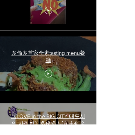
吃喝玩乐 #多伦多美食
#torontofood
多倫多首家全素tasting menu餐
廳
《LOVE in the BIG CITY 대도시
의 사랑법》多伦多专访 主创金
高银、卢相铉带你进入电影世界