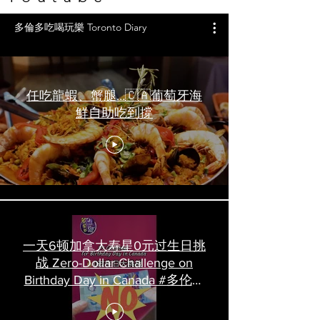
多倫多吃喝玩樂 Toronto Diary
任吃龍蝦、蟹腿…🇨🇦葡萄牙海
鮮自助吃到撐
一天6顿加拿大寿星0元过生日挑
战 Zero-Dollar Challenge on
Birthday Day in Canada #多伦多
吃喝玩乐 #多伦多美食
#torontofood