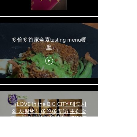
多倫多首家全素tasting menu餐
廳
《LOVE in the BIG CITY 대도시
의 사랑법》多伦多专访 主创金
高银、卢相铉带你进入电影世界