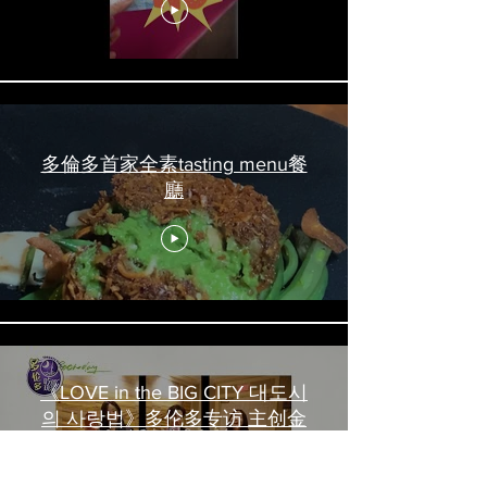
#torontofood
多倫多首家全素tasting menu餐
廳
《LOVE in the BIG CITY 대도시
의 사랑법》多伦多专访 主创金
高银、卢相铉带你进入电影世界