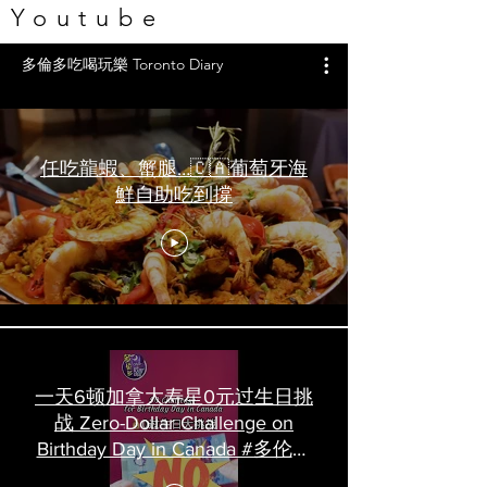
Youtube
多倫多吃喝玩樂 Toronto Diary
任吃龍蝦、蟹腿…🇨🇦葡萄牙海
鮮自助吃到撐
一天6顿加拿大寿星0元过生日挑
战 Zero-Dollar Challenge on
Birthday Day in Canada #多伦多
吃喝玩乐 #多伦多美食