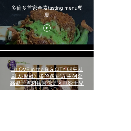
多倫多首家全素tasting menu餐
廳
《LOVE in the BIG CITY 대도시
의 사랑법》多伦多专访 主创金
高银、卢相铉带你进入电影世界
Load More