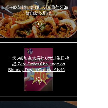
任吃龍蝦、蟹腿…🇨🇦葡萄牙海
鮮自助吃到撐
一天6顿加拿大寿星0元过生日挑
战 Zero-Dollar Challenge on
Birthday Day in Canada #多伦多
吃喝玩乐 #多伦多美食
#torontofood