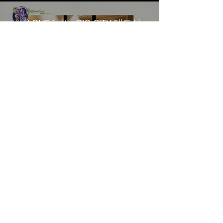
《LOVE in the BIG CITY 대도시
의 사랑법》多伦多专访 主创金
高银、卢相铉带你进入电影世界
Load More
​Home
About Us
​Contact Us