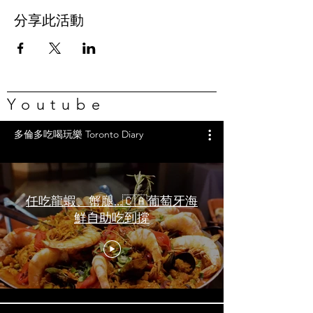
分享此活動
Youtube
多倫多吃喝玩樂 Toronto Diary
任吃龍蝦、蟹腿…🇨🇦葡萄牙海
鮮自助吃到撐