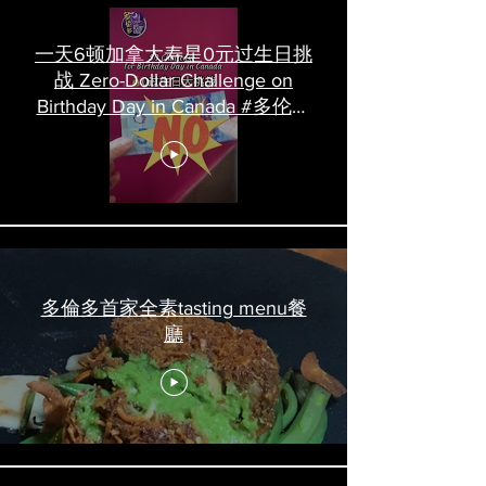
一天6顿加拿大寿星0元过生日挑
战 Zero-Dollar Challenge on
Birthday Day in Canada #多伦多
吃喝玩乐 #多伦多美食
#torontofood
多倫多首家全素tasting menu餐
廳