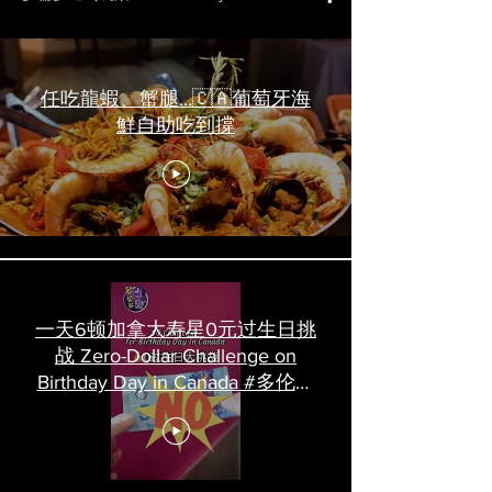
任吃龍蝦、蟹腿…🇨🇦葡萄牙海
鮮自助吃到撐
一天6顿加拿大寿星0元过生日挑
战 Zero-Dollar Challenge on
Birthday Day in Canada #多伦多
吃喝玩乐 #多伦多美食
#torontofood