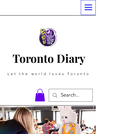
Toronto Diary
Let the world loves Toronto