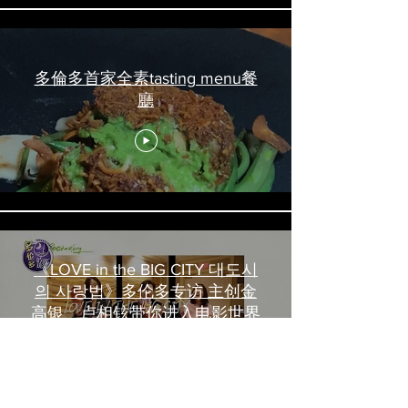
多倫多首家全素tasting menu餐
廳
《LOVE in the BIG CITY 대도시
의 사랑법》多伦多专访 主创金
高银、卢相铉带你进入电影世界