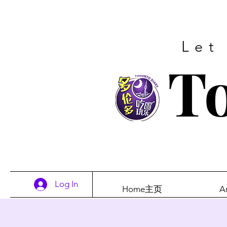
Let
To
Log In
Home主页
A