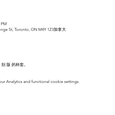
0 PM
Yonge St, Toronto, ON M4Y 1Z3加拿大
特 别 版 的杯套。
 Analytics and functional cookie settings.