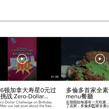
01:36
6顿加拿大寿星0元过
多倫多首家全素ta
战 Zero-Dollar
menu餐廳
lenge on Birthday
ro-Dollar Challenge on Birthday
近期開始每週有一天吃素
fter our last post about the free
了這家，多倫多1️⃣家全素tast
 in Canada #多伦多吃