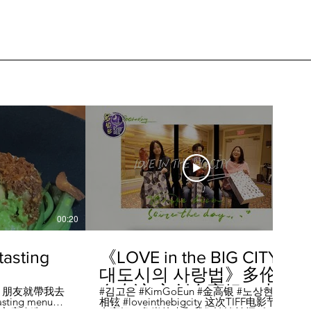
00:20
04:45
sting
《LOVE in the BIG CITY
대도시의 사랑법》多伦
多专访 主创金高银、卢
，朋友就帶我去
#김고은 #KimGoEun #金高银 #노상현 #卢
ing menu餐
相铉 #loveinthebigcity 这次TIFF电影节，
相铉带你进入电影世界