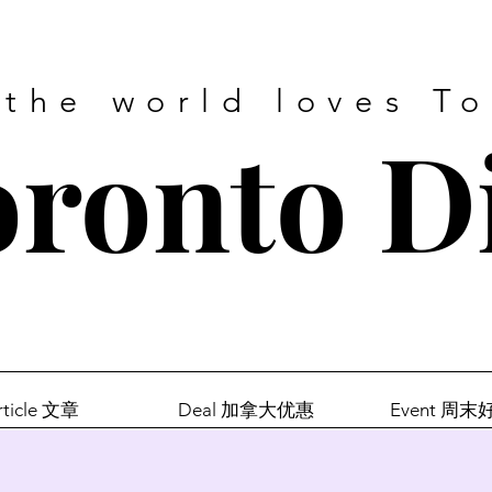
 the world loves T
ronto D
rticle 文章
Deal 加拿大优惠
Event 周