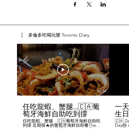
多倫多吃喝玩樂 Toronto Diary
00:30
任吃龍蝦、蟹腿…🇨🇦葡
一天
萄牙海鮮自助吃到撐
生日挑
Chal
任吃龍蝦、蟹腿…🇨🇦葡萄牙海鮮自助吃
🇨🇦 Ze
到撐 近期很🔥的葡萄牙海鮮自助餐The
Day🎂 A
Day