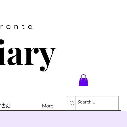
oronto
iary
末好去处
More