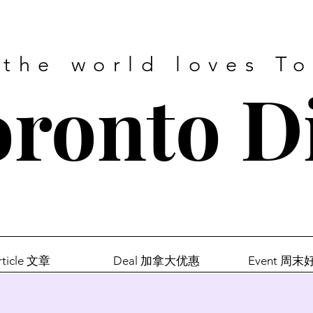
 the world loves T
ronto D
rticle 文章
Deal 加拿大优惠
Event 周