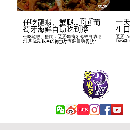
00:30
任吃龍蝦、蟹腿…🇨🇦葡
一天
萄牙海鮮自助吃到撐
生日挑
Chal
任吃龍蝦、蟹腿…🇨🇦葡萄牙海鮮自助吃
🇨🇦 Ze
到撐 近期很🔥的葡萄牙海鮮自助餐The
Day🎂 A
Day
Flames Castle。我是吃5-7:30pm的那輪，
perks y
期間還會有live表演，那個小哥哥會唱英文
fans me
喝玩
歌，西班牙歌等等。 💰68/人，週五週六才
route. 
#tor
有自助餐。 🐙食物不會特別多，就30種左
here's 
右，沒有甜點、壽司那些，除了一款烤雞
free br
肉和烤牛肉，還有幾個炸物。 其他都是海
Rutherf
鮮做的菜餚，是海鮮愛好者的天堂。 🦞龍
and fin
蝦無_限暢吃，簡直不要太爽了！ 吃到8隻
Starbuc
左右，都回本了😁 🦀滿滿的蟹腿，也是量
From th
夠。 桌子上還準備好工具和濕紙巾。 🐟
Bread, 
葡萄牙很擅長用鱈魚做各種菜。 這裡可以
Boston 
吃到烤鱈魚、炸鱈魚球。 🦐蝦的話，就有
and sti
蒜蓉烤大蝦、烤蝦、咖哩蝦、白汁焗蝦
Starbuc
飯… 🦪煮青口、青口義大利麵… 🦑烤魷
Baguett
魚、炒魷魚… 🥘葡國鴨飯：放了葡國臘腸
year. A
在上面，一口下去，很香。 🥘葡國海鮮
14 da
飯：這個和西班牙海鮮飯不太一樣，是有
元過生
湯汁的。 有點像我們的湯飯。
到多少
覺都不
日路線圖