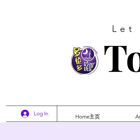
Let
To
Log In
Home主页
A