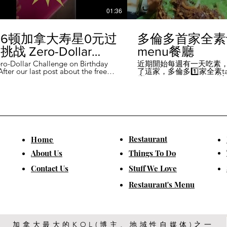
01:36
6顿加拿大寿星0元过
多倫多首家全素ta
战 Zero-Dollar
menu餐廳
lenge on Birthday
ro-Dollar Challenge on Birthday
近期開始每週有一天吃素
fter our last post about the free
了這家，多倫多1️⃣家全素tast
 in Canada #多伦多吃
ou can get on your birthday, some
廳－Avelo Restaurant 
ntioned it didn't quite fit their
1883 年的老房子，裡面有
乐 #多伦多美食
So, we've tested it out for you and
多利亞時代的裝潢。 連洗
ontofood
the day's itinerary! Starting with a
💰70-$25，兩個價位的
eakfast at Denny's (📍2610
比平常去貴💰10-15左右
ord Rd, Vaughan), we've hit 7 spots
ished the 💰0 challenge at
ks (📍6355 Yonge St, Toronto). ✅
Restaurant
​Home
is experience, Denny's, Cobs
Booster Juice, Sephora, and
About Us
Things To Do
Pizza didn't require any spending
ll offered 🆓🎁. ❎ Tim Hortons,
​Contact Us
Stuff We Love
ks, Chatime, The Alley, and Paris
e need at least 1️⃣ visit within the
Restaurant's Menu
ccounts must be registered at least
ys in advance. 【一天6餐🇨🇦壽星0
日挑戰】 上次發了壽星生日可以拿
🆓福利的貼文之後，有粉絲說，感
順路。 所以幫你們測試了一遍，一
給你們！ 從Denny's(📍2610
加拿大最大的KOL(博主、地域性自媒体)之一