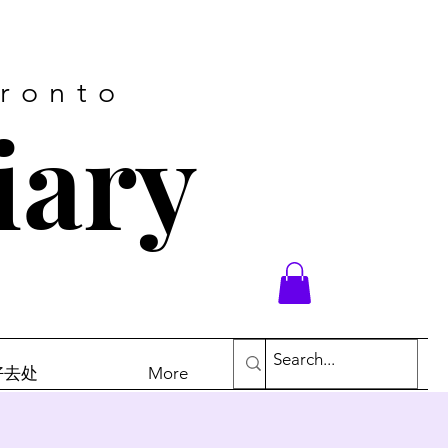
oronto
iary
末好去处
More