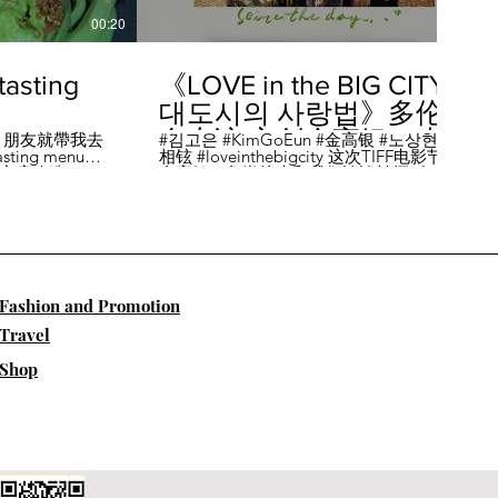
00:20
04:45
sting
《LOVE in the BIG CITY
대도시의 사랑법》多伦
多专访 主创金高银、卢
，朋友就帶我去
#김고은 #KimGoEun #金高银 #노상현 #卢
ing menu餐
相铉 #loveinthebigcity 这次TIFF电影节，
相铉带你进入电影世界
🏡這家店改造了
金高银、鲁尚炫来和我们谈谈拍摄《LOVE
22個座位，偏維
in the BIG CITY 대도시의 사랑법》 时的有
手間也挺漂亮的
趣故事。 🎬《大都市的爱情法》改编自韩
菜單，週五-週六去
国作家朴相映的同名畅销小说，讲述有着
自由灵魂、不看别人眼色的在熙（金高银
饰）和很懂得隐藏天生秘密的兴秀（卢尚
贤饰）同居同乐，横冲直撞地学习生活和
爱情的过程。 Music by Eric Reprid - Test
​Fashion and Promotion
Me - https://thmatc.co/?l=18F38D6D
==========F O L L O W M
Travel
E============== ♥ 微信- @多伦多吃
喝玩乐torontodiary ♥ instagram -
Shop
https://www.instagram.com/toronto_diary/
♥ 微博-
http://us.weibo.com/view/user/lifeinca ♥
小红书：@多伦多吃喝玩乐 ♥ Business
Inquiries - info@torontodiary.com
==========多伦多吃喝玩乐粉丝福利区
============== 👒服饰、珠宝、电商
♥多伦多吃喝玩乐小卖部已上线！ 网站：