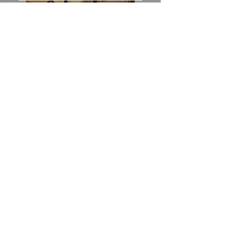
의 사랑법》多伦多专访 主创金
高银、卢相铉带你进入电影世界
Load More
​Home
About Us
​Contact Us
Restaurant