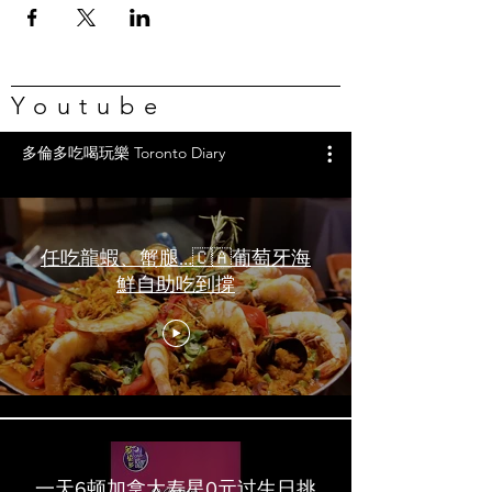
Youtube
多倫多吃喝玩樂 Toronto Diary
任吃龍蝦、蟹腿…🇨🇦葡萄牙海
鮮自助吃到撐
一天6顿加拿大寿星0元过生日挑