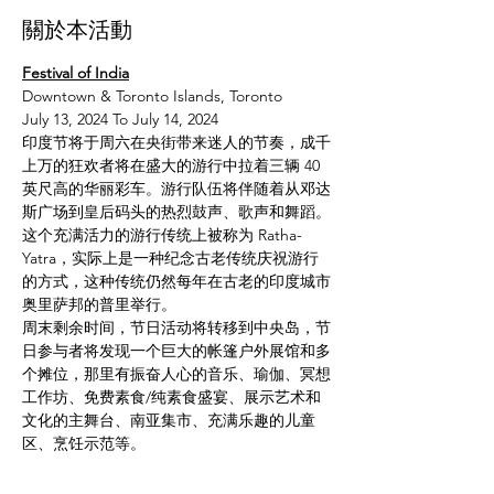
關於本活動
Festival of India
Downtown & Toronto Islands, Toronto
July 13, 2024 To July 14, 2024
印度节将于周六在央街带来迷人的节奏，成千
上万的狂欢者将在盛大的游行中拉着三辆 40 
英尺高的华丽彩车。游行队伍将伴随着从邓达
斯广场到皇后码头的热烈鼓声、歌声和舞蹈。
这个充满活力的游行传统上被称为 Ratha-
Yatra，实际上是一种纪念古老传统庆祝游行
的方式，这种传统仍然每年在古老的印度城市
奥里萨邦的普里举行。
周末剩余时间，节日活动将转移到中央岛，节
日参与者将发现一个巨大的帐篷户外展馆和多
个摊位，那里有振奋人心的音乐、瑜伽、冥想
工作坊、免费素食/纯素食盛宴、展示艺术和
文化的主舞台、南亚集市、充满乐趣的儿童
区、烹饪示范等。