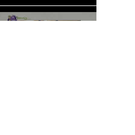
《LOVE in the BIG CITY 대도시
의 사랑법》多伦多专访 主创金
高银、卢相铉带你进入电影世界
Load More
​Home