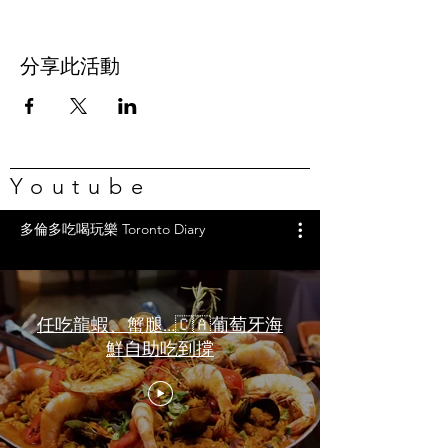
分享此活動
Youtube
多倫多吃喝玩樂 Toronto Diary
任吃龍蝦、蟹腿…🇨🇦葡萄牙海
鮮自助吃到撐