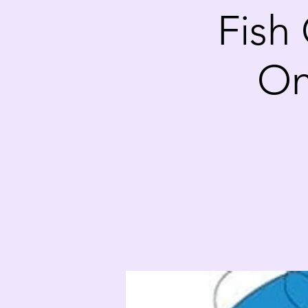
Fish 
On