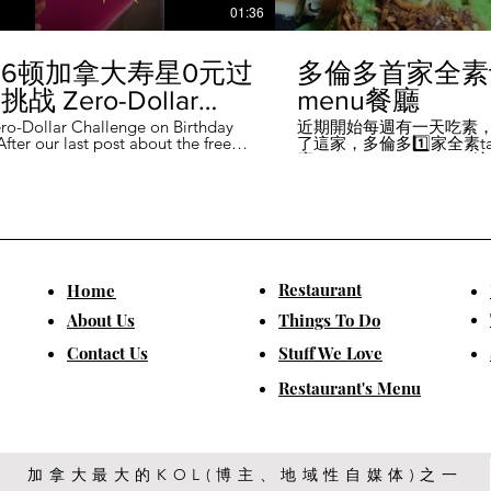
01:36
6顿加拿大寿星0元过
多倫多首家全素ta
战 Zero-Dollar
menu餐廳
lenge on Birthday
ro-Dollar Challenge on Birthday
近期開始每週有一天吃素
fter our last post about the free
了這家，多倫多1️⃣家全素tast
 in Canada #多伦多吃
ou can get on your birthday, some
廳－Avelo Restaurant 
ntioned it didn't quite fit their
1883 年的老房子，裡面有
乐 #多伦多美食
So, we've tested it out for you and
多利亞時代的裝潢。 連洗
ontofood
the day's itinerary! Starting with a
💰70-$25，兩個價位的
eakfast at Denny's (📍2610
比平常去貴💰10-15左右
ord Rd, Vaughan), we've hit 7 spots
ished the 💰0 challenge at
ks (📍6355 Yonge St, Toronto). ✅
Restaurant
​Home
is experience, Denny's, Cobs
Booster Juice, Sephora, and
About Us
Things To Do
Pizza didn't require any spending
ll offered 🆓🎁. ❎ Tim Hortons,
​Contact Us
Stuff We Love
ks, Chatime, The Alley, and Paris
e need at least 1️⃣ visit within the
Restaurant's Menu
ccounts must be registered at least
ys in advance. 【一天6餐🇨🇦壽星0
日挑戰】 上次發了壽星生日可以拿
🆓福利的貼文之後，有粉絲說，感
順路。 所以幫你們測試了一遍，一
給你們！ 從Denny's(📍2610
加拿大最大的KOL(博主、地域性自媒体)之一
rford Rd, Vaughan)吃一頓🆓早餐開