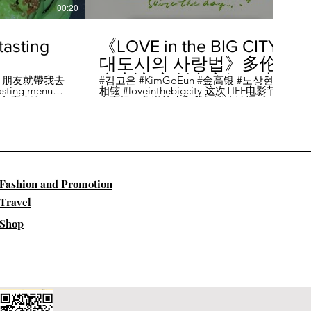
00:20
04:45
sting
《LOVE in the BIG CITY
대도시의 사랑법》多伦
多专访 主创金高银、卢
，朋友就帶我去
#김고은 #KimGoEun #金高银 #노상현 #卢
ing menu餐
相铉 #loveinthebigcity 这次TIFF电影节，
相铉带你进入电影世界
🏡這家店改造了
金高银、鲁尚炫来和我们谈谈拍摄《LOVE
22個座位，偏維
in the BIG CITY 대도시의 사랑법》 时的有
手間也挺漂亮的
趣故事。 🎬《大都市的爱情法》改编自韩
菜單，週五-週六去
国作家朴相映的同名畅销小说，讲述有着
自由灵魂、不看别人眼色的在熙（金高银
饰）和很懂得隐藏天生秘密的兴秀（卢尚
贤饰）同居同乐，横冲直撞地学习生活和
爱情的过程。 Music by Eric Reprid - Test
​Fashion and Promotion
Me - https://thmatc.co/?l=18F38D6D
==========F O L L O W M
Travel
E============== ♥ 微信- @多伦多吃
喝玩乐torontodiary ♥ instagram -
Shop
https://www.instagram.com/toronto_diary/
♥ 微博-
http://us.weibo.com/view/user/lifeinca ♥
小红书：@多伦多吃喝玩乐 ♥ Business
Inquiries - info@torontodiary.com
==========多伦多吃喝玩乐粉丝福利区
============== 👒服饰、珠宝、电商
♥多伦多吃喝玩乐小卖部已上线！ 网站：
https://bit.ly/2UN8lKl ♥24S 👉全场