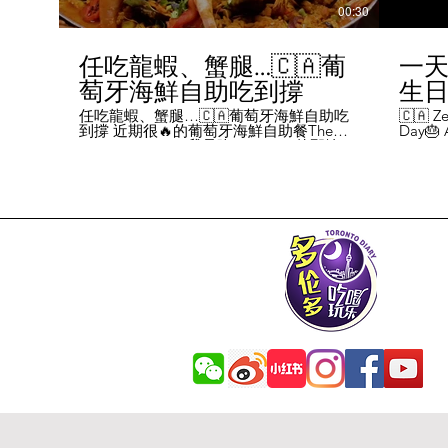
00:30
任吃龍蝦、蟹腿…🇨🇦葡
一天
萄牙海鮮自助吃到撐
生日挑
Chal
任吃龍蝦、蟹腿…🇨🇦葡萄牙海鮮自助吃
🇨🇦 Ze
到撐 近期很🔥的葡萄牙海鮮自助餐The
Day🎂 A
Day
Flames Castle。我是吃5-7:30pm的那輪，
perks y
期間還會有live表演，那個小哥哥會唱英文
fans me
喝玩
歌，西班牙歌等等。 💰68/人，週五週六才
route. 
#tor
有自助餐。 🐙食物不會特別多，就30種左
here's 
右，沒有甜點、壽司那些，除了一款烤雞
free br
肉和烤牛肉，還有幾個炸物。 其他都是海
Rutherf
鮮做的菜餚，是海鮮愛好者的天堂。 🦞龍
and fin
蝦無_限暢吃，簡直不要太爽了！ 吃到8隻
Starbuc
左右，都回本了😁 🦀滿滿的蟹腿，也是量
From th
夠。 桌子上還準備好工具和濕紙巾。 🐟
Bread, 
葡萄牙很擅長用鱈魚做各種菜。 這裡可以
Boston 
吃到烤鱈魚、炸鱈魚球。 🦐蝦的話，就有
and sti
蒜蓉烤大蝦、烤蝦、咖哩蝦、白汁焗蝦
Starbuc
飯… 🦪煮青口、青口義大利麵… 🦑烤魷
Baguett
魚、炒魷魚… 🥘葡國鴨飯：放了葡國臘腸
year. A
在上面，一口下去，很香。 🥘葡國海鮮
14 da
飯：這個和西班牙海鮮飯不太一樣，是有
元過生
湯汁的。 有點像我們的湯飯。
到多少
覺都不
日路線圖
Ruthe