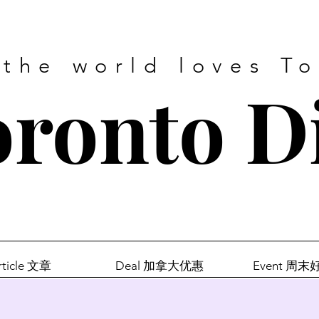
 the world loves T
ronto D
rticle 文章
Deal 加拿大优惠
Event 周