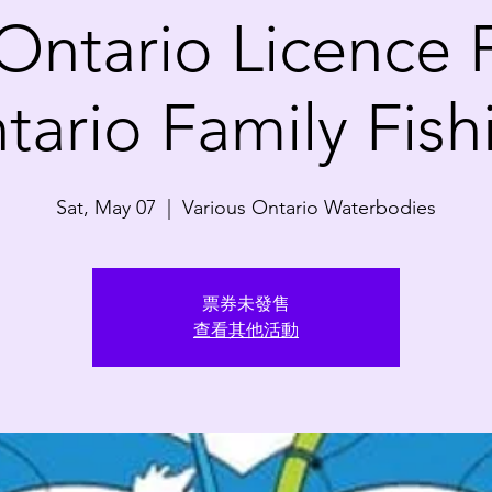
Ontario Licence 
tario Family Fish
Sat, May 07
  |  
Various Ontario Waterbodies
票券未發售
查看其他活動