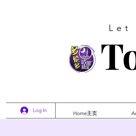
Let
To
Log In
Home主页
A