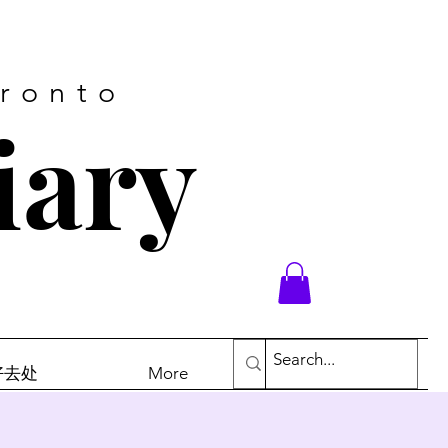
oronto
iary
末好去处
More