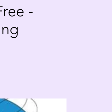
Free -
ing