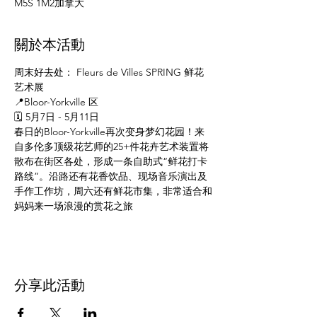
M5S 1M2加拿大
關於本活動
周末好去处： Fleurs de Villes SPRING 鲜花
艺术展
📍Bloor-Yorkville 区 
🗓️ 5月7日 - 5月11日
春日的Bloor-Yorkville再次变身梦幻花园！来
自多伦多顶级花艺师的25+件花卉艺术装置将
散布在街区各处，形成一条自助式“鲜花打卡
路线”。沿路还有花香饮品、现场音乐演出及
手作工作坊，周六还有鲜花市集，非常适合和
妈妈来一场浪漫的赏花之旅
分享此活動