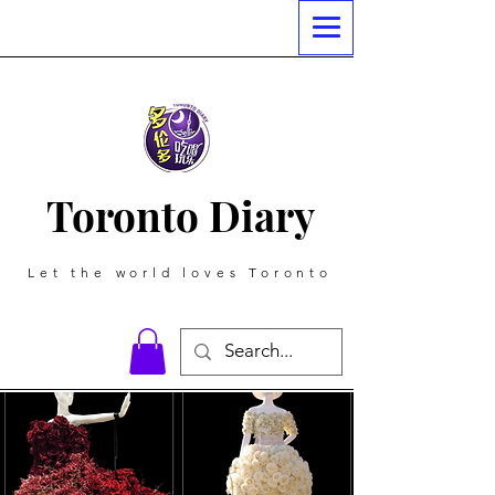
Toronto Diary
Let the world loves Toronto