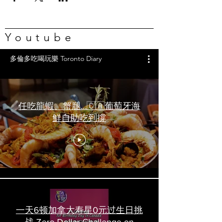
Youtube
多倫多吃喝玩樂 Toronto Diary
任吃龍蝦、蟹腿…🇨🇦葡萄牙海
鮮自助吃到撐
一天6顿加拿大寿星0元过生日挑