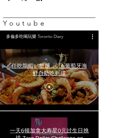
Youtube
多倫多吃喝玩樂 Toronto Diary
任吃龍蝦、蟹腿…🇨🇦葡萄牙海
鮮自助吃到撐
一天6顿加拿大寿星0元过生日挑