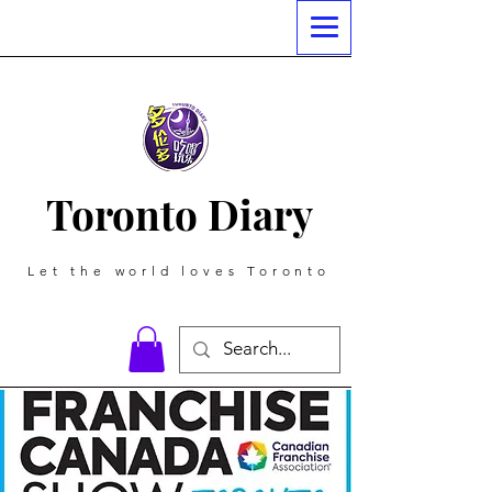
Toronto Diary
Let the world loves Toronto