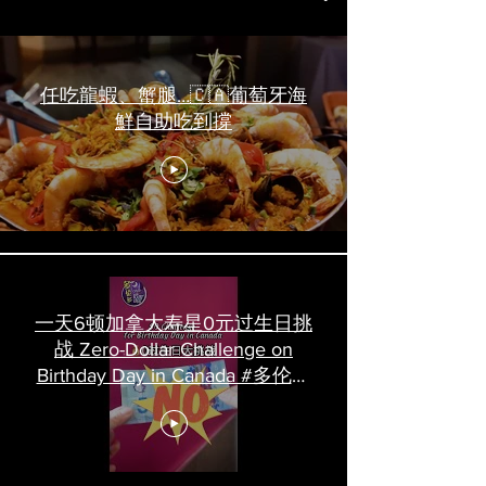
任吃龍蝦、蟹腿…🇨🇦葡萄牙海
鮮自助吃到撐
一天6顿加拿大寿星0元过生日挑
战 Zero-Dollar Challenge on
Birthday Day in Canada #多伦多
吃喝玩乐 #多伦多美食
#torontofood