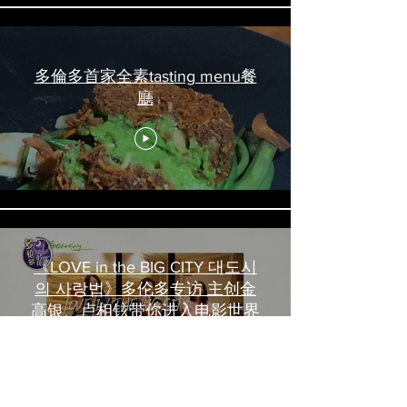
多倫多首家全素tasting menu餐
廳
《LOVE in the BIG CITY 대도시
의 사랑법》多伦多专访 主创金
高银、卢相铉带你进入电影世界