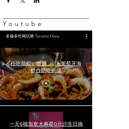
Youtube
多倫多吃喝玩樂 Toronto Diary
任吃龍蝦、蟹腿…🇨🇦葡萄牙海
鮮自助吃到撐
一天6顿加拿大寿星0元过生日挑