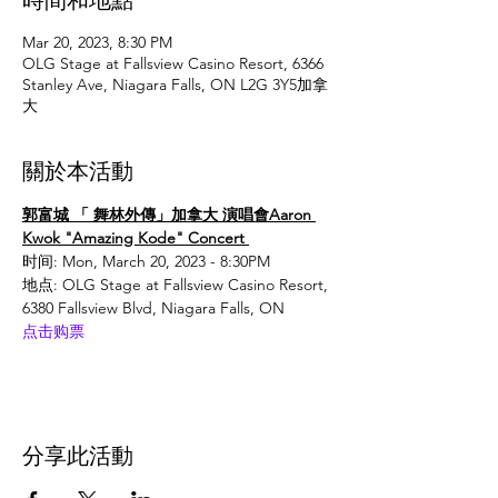
Mar 20, 2023, 8:30 PM
OLG Stage at Fallsview Casino Resort, 6366
Stanley Ave, Niagara Falls, ON L2G 3Y5加拿
大
關於本活動
郭富城 「 舞林外傳」加拿大 演唱會Aaron 
Kwok "Amazing Kode" Concert 
时间: Mon, March 20, 2023 - 8:30PM
地点: OLG Stage at Fallsview Casino Resort, 
6380 Fallsview Blvd, Niagara Falls, ON
点击购票
分享此活動