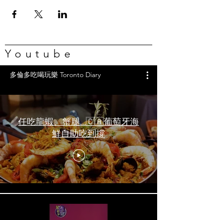
Youtube
多倫多吃喝玩樂 Toronto Diary
任吃龍蝦、蟹腿…🇨🇦葡萄牙海
鮮自助吃到撐