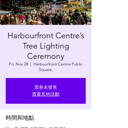
Harbourfront Centre’s
Tree Lighting
Ceremony
Fri, Nov 28
  |  
Harbourfront Centre Public
Square,
票券未發售
查看其他活動
時間和地點