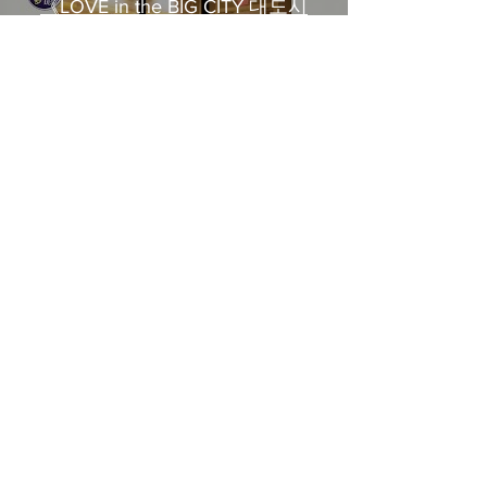
《LOVE in the BIG CITY 대도시
의 사랑법》多伦多专访 主创金
高银、卢相铉带你进入电影世界
Load More
​Home
About Us
​Contact Us
Restaurant