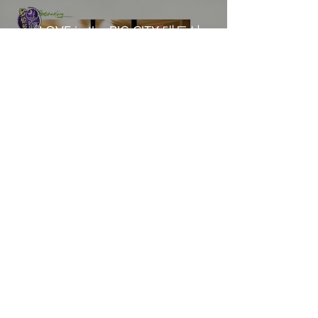
《LOVE in the BIG CITY 대도시
의 사랑법》多伦多专访 主创金
高银、卢相铉带你进入电影世界
Load More
​Home
About Us
​Contact Us