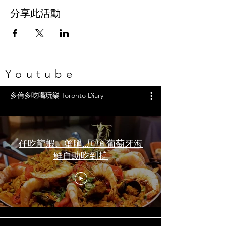
分享此活動
Youtube
多倫多吃喝玩樂 Toronto Diary
任吃龍蝦、蟹腿…🇨🇦葡萄牙海
鮮自助吃到撐