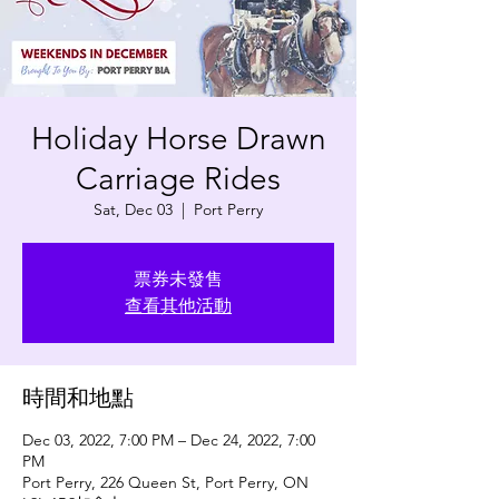
Holiday Horse Drawn
Carriage Rides
Sat, Dec 03
  |  
Port Perry
票券未發售
查看其他活動
時間和地點
Dec 03, 2022, 7:00 PM – Dec 24, 2022, 7:00
PM
Port Perry, 226 Queen St, Port Perry, ON