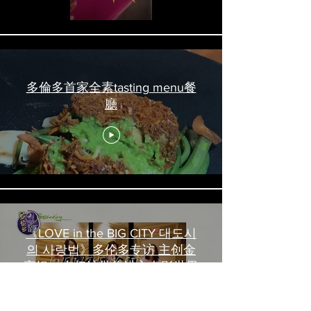
多倫多首家全素tasting menu餐
廳
《LOVE in the BIG CITY 대도시
의 사랑법》多伦多专访 主创金
高银、卢相铉带你进入电影世界