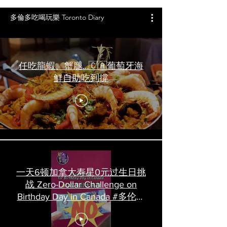
多倫多吃喝玩樂 Toronto Diary
任吃龍蝦、蟹腿…🇨🇦葡萄牙海
鮮自助吃到撐
一天6顿加拿大寿星0元过生日挑
战 Zero-Dollar Challenge on
Birthday Day in Canada #多伦多
吃喝玩乐 #多伦多美食
#torontofood