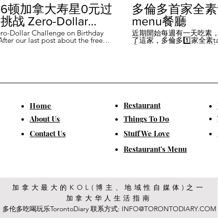
6顿加拿大寿星0元过
多倫多首家全素ta
战 Zero-Dollar
menu餐廳
lenge on Birthday
ro-Dollar Challenge on Birthday
近期開始每週有一天吃素
fter our last post about the free
了這家，多倫多1️⃣家全素tast
 in Canada #多伦多吃
ou can get on your birthday, some
廳－Avelo Restaurant 
ntioned it didn't quite fit their
1883 年的老房子，裡面有
乐 #多伦多美食
So, we've tested it out for you and
多利亞時代的裝潢。 連洗
ontofood
the day's itinerary! Starting with a
💰70-$25，兩個價位的
eakfast at Denny's (📍2610
比平常去貴💰10-15左右
ord Rd, Vaughan), we've hit 7 spots
ished the 💰0 challenge at
ks (📍6355 Yonge St, Toronto). ✅
Restaurant
​Home
is experience, Denny's, Cobs
Booster Juice, Sephora, and
About Us
Things To Do
Pizza didn't require any spending
ll offered 🆓🎁. ❎ Tim Hortons,
​Contact Us
Stuff We Love
ks, Chatime, The Alley, and Paris
e need at least 1️⃣ visit within the
Restaurant's Menu
ccounts must be registered at least
ys in advance. 【一天6餐🇨🇦壽星0
日挑戰】 上次發了壽星生日可以拿
🆓福利的貼文之後，有粉絲說，感
順路。 所以幫你們測試了一遍，一
給你們！ 從Denny's(📍2610
加拿大最大的KOL(博主、地域性自媒体)之一
rford Rd, Vaughan)吃一頓🆓早餐開
加拿大华人生活指南
7家店之後，後面去Starbucks (📍
Yonge St, Toronto), 完成這個💰0挑戰
多伦多吃喝玩乐TorontoDiary 联系方式:
INFO@TORONTODIARY.COM
體驗完，Denny's、Cobs Bread、