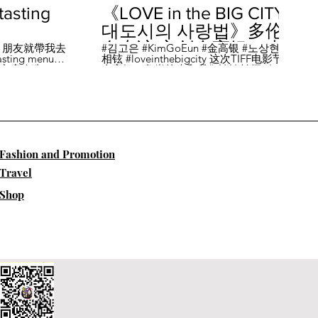
sting
《LOVE in the BIG CITY
대도시의 사랑법》多伦
多专访 主创金高银、卢
，朋友就帶我去
#김고은 #KimGoEun #金高银 #노상현 #卢
ing menu餐
相铉 #loveinthebigcity 这次TIFF电影节，
相铉带你进入电影世界
🏡這家店改造了
金高银、鲁尚炫来和我们谈谈拍摄《LOVE
22個座位，偏維
in the BIG CITY 대도시의 사랑법》 时的有
手間也挺漂亮的
趣故事。 🎬《大都市的爱情法》改编自韩
菜單，週五-週六去
国作家朴相映的同名畅销小说，讲述有着
自由灵魂、不看别人眼色的在熙（金高银
饰）和很懂得隐藏天生秘密的兴秀（卢尚
贤饰）同居同乐，横冲直撞地学习生活和
爱情的过程。 Music by Eric Reprid - Test
​Fashion and Promotion
Me - https://thmatc.co/?l=18F38D6D
==========F O L L O W M
Travel
E============== ♥ 微信- @多伦多吃
喝玩乐torontodiary ♥ instagram -
Shop
https://www.instagram.com/toronto_diary/
♥ 微博-
http://us.weibo.com/view/user/lifeinca ♥
小红书：@多伦多吃喝玩乐 ♥ Business
Inquiries - info@torontodiary.com
==========多伦多吃喝玩乐粉丝福利区
============== 👒服饰、珠宝、电商
♥多伦多吃喝玩乐小卖部已上线！ 网站：
https://bit.ly/2UN8lKl ♥24S 👉全场
15%off，有Miu Miu、巴黎世家、Loewe。
Promo CODE: SPRING15，网站：
https://bit.ly/2UCfcXu ♥ASOS👉网站：