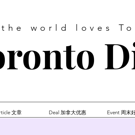
 the world loves T
ronto D
rticle 文章
Deal 加拿大优惠
Event 周