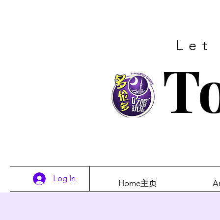
Let
To
Log In
Home主页
A