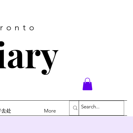
oronto
iary
末好去处
More