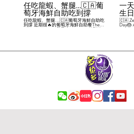
任吃龍蝦、蟹腿…🇨🇦葡
一天
萄牙海鮮自助吃到撐
生日挑
Chal
任吃龍蝦、蟹腿…🇨🇦葡萄牙海鮮自助吃
🇨🇦 Ze
到撐 近期很🔥的葡萄牙海鮮自助餐The
Day🎂 A
Day
Flames Castle。我是吃5-7:30pm的那輪，
perks y
期間還會有live表演，那個小哥哥會唱英文
fans me
喝玩
歌，西班牙歌等等。 💰68/人，週五週六才
route. 
#tor
有自助餐。 🐙食物不會特別多，就30種左
here's 
右，沒有甜點、壽司那些，除了一款烤雞
free br
肉和烤牛肉，還有幾個炸物。 其他都是海
Rutherf
鮮做的菜餚，是海鮮愛好者的天堂。 🦞龍
and fin
蝦無_限暢吃，簡直不要太爽了！ 吃到8隻
Starbuc
左右，都回本了😁 🦀滿滿的蟹腿，也是量
From th
夠。 桌子上還準備好工具和濕紙巾。 🐟
Bread, 
葡萄牙很擅長用鱈魚做各種菜。 這裡可以
Boston 
吃到烤鱈魚、炸鱈魚球。 🦐蝦的話，就有
and sti
蒜蓉烤大蝦、烤蝦、咖哩蝦、白汁焗蝦
Starbuc
飯… 🦪煮青口、青口義大利麵… 🦑烤魷
Baguett
魚、炒魷魚… 🥘葡國鴨飯：放了葡國臘腸
year. A
在上面，一口下去，很香。 🥘葡國海鮮
14 da
飯：這個和西班牙海鮮飯不太一樣，是有
元過生
湯汁的。 有點像我們的湯飯。
到多少
覺都不
日路線圖
Ruthe
始，試了
6355 
✅ 這次