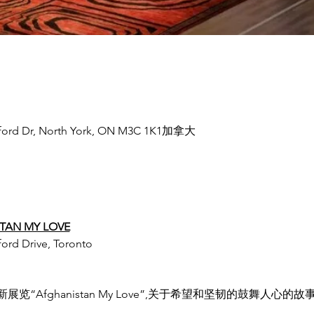
ford Dr, North York, ON M3C 1K1加拿大
STAN MY LOVE
rd Drive, Toronto
“Afghanistan My Love”,关于希望和坚韧的鼓舞人心