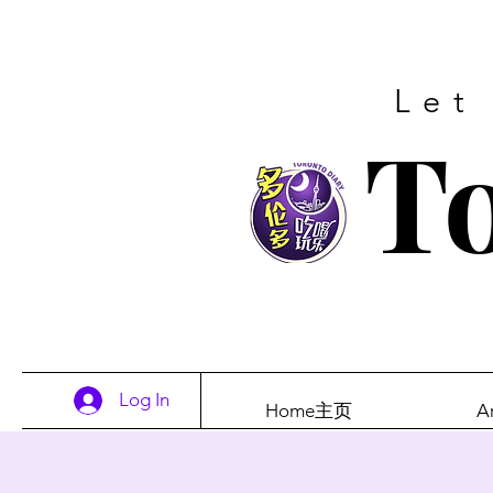
Let
To
Log In
Home主页
A