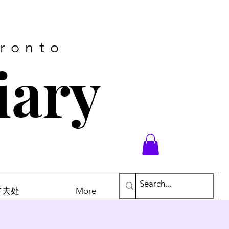
oronto
iary
末好去处
More