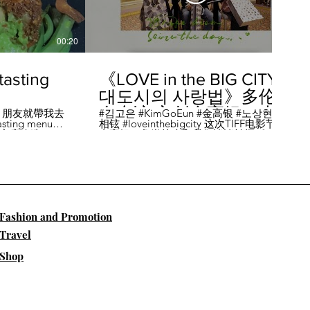
00:20
04:45
sting
《LOVE in the BIG CITY
대도시의 사랑법》多伦
多专访 主创金高银、卢
，朋友就帶我去
#김고은 #KimGoEun #金高银 #노상현 #卢
ing menu餐
相铉 #loveinthebigcity 这次TIFF电影节，
相铉带你进入电影世界
🏡這家店改造了
金高银、鲁尚炫来和我们谈谈拍摄《LOVE
22個座位，偏維
in the BIG CITY 대도시의 사랑법》 时的有
手間也挺漂亮的
趣故事。 🎬《大都市的爱情法》改编自韩
菜單，週五-週六去
国作家朴相映的同名畅销小说，讲述有着
自由灵魂、不看别人眼色的在熙（金高银
饰）和很懂得隐藏天生秘密的兴秀（卢尚
贤饰）同居同乐，横冲直撞地学习生活和
爱情的过程。 Music by Eric Reprid - Test
​Fashion and Promotion
Me - https://thmatc.co/?l=18F38D6D
==========F O L L O W M
Travel
E============== ♥ 微信- @多伦多吃
喝玩乐torontodiary ♥ instagram -
Shop
https://www.instagram.com/toronto_diary/
♥ 微博-
http://us.weibo.com/view/user/lifeinca ♥
小红书：@多伦多吃喝玩乐 ♥ Business
Inquiries - info@torontodiary.com