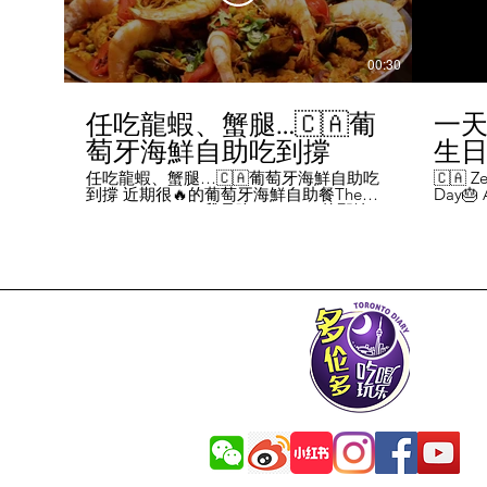
00:30
任吃龍蝦、蟹腿…🇨🇦葡
一天
萄牙海鮮自助吃到撐
生日挑
Chal
任吃龍蝦、蟹腿…🇨🇦葡萄牙海鮮自助吃
🇨🇦 Ze
到撐 近期很🔥的葡萄牙海鮮自助餐The
Day🎂 A
Day
Flames Castle。我是吃5-7:30pm的那輪，
perks y
期間還會有live表演，那個小哥哥會唱英文
fans me
喝玩
歌，西班牙歌等等。 💰68/人，週五週六才
route. 
#tor
有自助餐。 🐙食物不會特別多，就30種左
here's 
右，沒有甜點、壽司那些，除了一款烤雞
free br
肉和烤牛肉，還有幾個炸物。 其他都是海
Rutherf
鮮做的菜餚，是海鮮愛好者的天堂。 🦞龍
and fin
蝦無_限暢吃，簡直不要太爽了！ 吃到8隻
Starbuc
左右，都回本了😁 🦀滿滿的蟹腿，也是量
From th
夠。 桌子上還準備好工具和濕紙巾。 🐟
Bread, 
葡萄牙很擅長用鱈魚做各種菜。 這裡可以
Boston 
吃到烤鱈魚、炸鱈魚球。 🦐蝦的話，就有
and sti
蒜蓉烤大蝦、烤蝦、咖哩蝦、白汁焗蝦
Starbuc
飯… 🦪煮青口、青口義大利麵… 🦑烤魷
Baguett
魚、炒魷魚… 🥘葡國鴨飯：放了葡國臘腸
year. A
在上面，一口下去，很香。 🥘葡國海鮮
14 da
飯：這個和西班牙海鮮飯不太一樣，是有
元過生