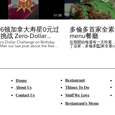
01:36
6顿加拿大寿星0元过
多倫多首家全素ta
战 Zero-Dollar
menu餐廳
lenge on Birthday
ro-Dollar Challenge on Birthday
近期開始每週有一天吃素
fter our last post about the free
了這家，多倫多1️⃣家全素tast
 in Canada #多伦多吃
ou can get on your birthday, some
廳－Avelo Restaurant 
ntioned it didn't quite fit their
1883 年的老房子，裡面有
乐 #多伦多美食
So, we've tested it out for you and
多利亞時代的裝潢。 連洗
ontofood
the day's itinerary! Starting with a
💰70-$25，兩個價位的
eakfast at Denny's (📍2610
比平常去貴💰10-15左右
ord Rd, Vaughan), we've hit 7 spots
ished the 💰0 challenge at
ks (📍6355 Yonge St, Toronto). ✅
Restaurant
​Home
is experience, Denny's, Cobs
Booster Juice, Sephora, and
About Us
Things To Do
Pizza didn't require any spending
ll offered 🆓🎁. ❎ Tim Hortons,
​Contact Us
Stuff We Love
ks, Chatime, The Alley, and Paris
e need at least 1️⃣ visit within the
Restaurant's Menu
ccounts must be registered at least
ys in advance. 【一天6餐🇨🇦壽星0
日挑戰】 上次發了壽星生日可以拿