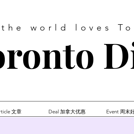
 the world loves T
ronto D
rticle 文章
Deal 加拿大优惠
Event 周