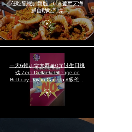
任吃龍蝦、蟹腿…🇨🇦葡萄牙海
鮮自助吃到撐
一天6顿加拿大寿星0元过生日挑
战 Zero-Dollar Challenge on
Birthday Day in Canada #多伦多
吃喝玩乐 #多伦多美食
#torontofood