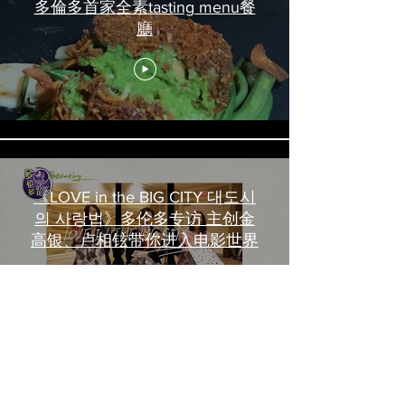
多倫多首家全素tasting menu餐
廳
《LOVE in the BIG CITY 대도시
의 사랑법》多伦多专访 主创金
高银、卢相铉带你进入电影世界
Load More