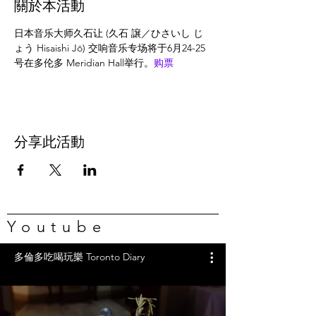
關於本活動
日本音乐大师久石让 (久石 譲／ひさいし じ
ょう Hisaishi Jō) 交响音乐专场将于6月24-25
号在多伦多 Meridian Hall举行。
购票
分享此活動
Youtube
多倫多吃喝玩樂 Toronto Diary