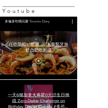
Youtube
多倫多吃喝玩樂 Toronto Diary
任吃龍蝦、蟹腿…🇨🇦葡萄牙海
鮮自助吃到撐
一天6顿加拿大寿星0元过生日挑
战 Zero-Dollar Challenge on
Birthday Day in Canada #多伦多