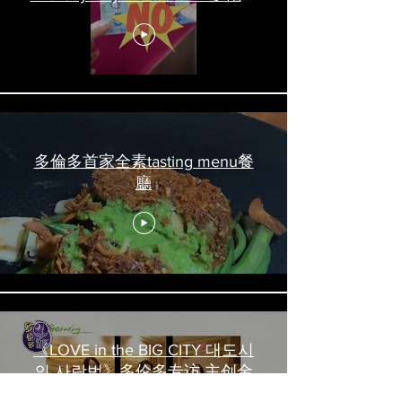
吃喝玩乐 #多伦多美食
#torontofood
多倫多首家全素tasting menu餐
廳
《LOVE in the BIG CITY 대도시
의 사랑법》多伦多专访 主创金
高银、卢相铉带你进入电影世界