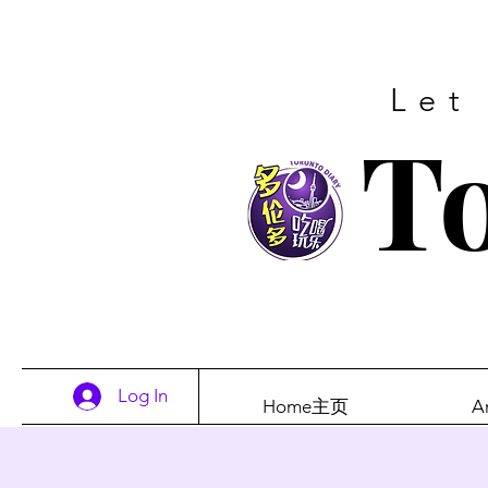
Let
To
Log In
Home主页
A