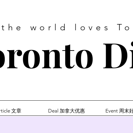
 the world loves T
ronto D
rticle 文章
Deal 加拿大优惠
Event 周