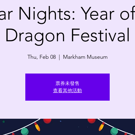
ar Nights: Year of
Dragon Festival
Thu, Feb 08
  |  
Markham Museum
票券未發售
查看其他活動