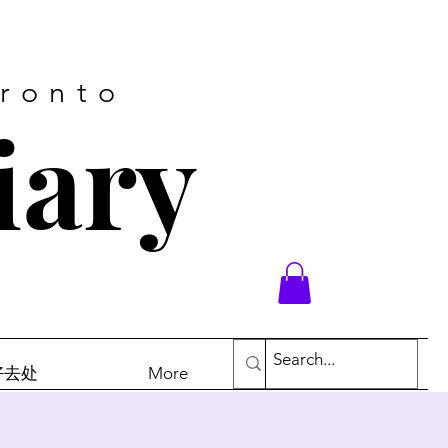
oronto
iary
末好去处
More