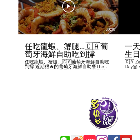
00:30
任吃龍蝦、蟹腿…🇨🇦葡
一天
萄牙海鮮自助吃到撐
生日挑
Chal
任吃龍蝦、蟹腿…🇨🇦葡萄牙海鮮自助吃
🇨🇦 Ze
到撐 近期很🔥的葡萄牙海鮮自助餐The
Day🎂 A
Day
Flames Castle。我是吃5-7:30pm的那輪，
perks y
期間還會有live表演，那個小哥哥會唱英文
fans me
喝玩
歌，西班牙歌等等。 💰68/人，週五週六才
route. 
#tor
有自助餐。 🐙食物不會特別多，就30種左
here's 
右，沒有甜點、壽司那些，除了一款烤雞
free br
肉和烤牛肉，還有幾個炸物。 其他都是海
Rutherf
鮮做的菜餚，是海鮮愛好者的天堂。 🦞龍
and fin
蝦無_限暢吃，簡直不要太爽了！ 吃到8隻
Starbuc
左右，都回本了😁 🦀滿滿的蟹腿，也是量
From th
夠。 桌子上還準備好工具和濕紙巾。 🐟
Bread, 
葡萄牙很擅長用鱈魚做各種菜。 這裡可以
Boston 
吃到烤鱈魚、炸鱈魚球。 🦐蝦的話，就有
and sti
蒜蓉烤大蝦、烤蝦、咖哩蝦、白汁焗蝦
Starbuc
飯… 🦪煮青口、青口義大利麵… 🦑烤魷
Baguett
魚、炒魷魚… 🥘葡國鴨飯：放了葡國臘腸
year. A