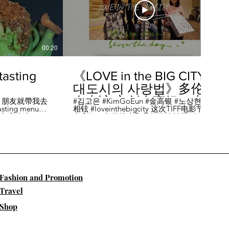
00:20
04:45
sting
《LOVE in the BIG CITY
대도시의 사랑법》多伦
多专访 主创金高银、卢
，朋友就帶我去
#김고은 #KimGoEun #金高银 #노상현 #卢
ing menu餐
相铉 #loveinthebigcity 这次TIFF电影节，
相铉带你进入电影世界
🏡這家店改造了
金高银、鲁尚炫来和我们谈谈拍摄《LOVE
22個座位，偏維
in the BIG CITY 대도시의 사랑법》 时的有
手間也挺漂亮的
趣故事。 🎬《大都市的爱情法》改编自韩
菜單，週五-週六去
国作家朴相映的同名畅销小说，讲述有着
自由灵魂、不看别人眼色的在熙（金高银
饰）和很懂得隐藏天生秘密的兴秀（卢尚
贤饰）同居同乐，横冲直撞地学习生活和
爱情的过程。 Music by Eric Reprid - Test
​Fashion and Promotion
Me - https://thmatc.co/?l=18F38D6D
==========F O L L O W M
Travel
E============== ♥ 微信- @多伦多吃
喝玩乐torontodiary ♥ instagram -
Shop
https://www.instagram.com/toronto_diary/
♥ 微博-
http://us.weibo.com/view/user/lifeinca ♥