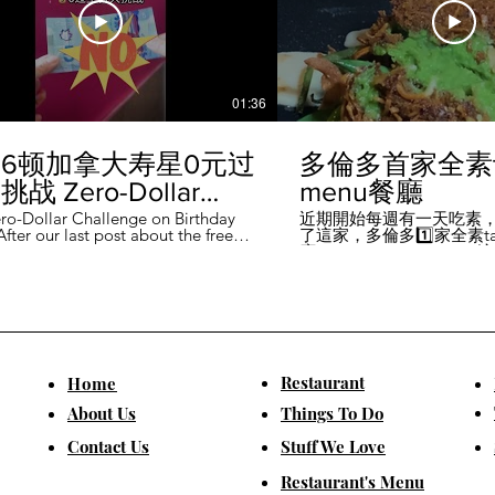
01:36
6顿加拿大寿星0元过
多倫多首家全素ta
战 Zero-Dollar
menu餐廳
lenge on Birthday
ro-Dollar Challenge on Birthday
近期開始每週有一天吃素
fter our last post about the free
了這家，多倫多1️⃣家全素tast
 in Canada #多伦多吃
ou can get on your birthday, some
廳－Avelo Restaurant 
ntioned it didn't quite fit their
1883 年的老房子，裡面有
乐 #多伦多美食
So, we've tested it out for you and
多利亞時代的裝潢。 連洗
ontofood
the day's itinerary! Starting with a
💰70-$25，兩個價位的
eakfast at Denny's (📍2610
比平常去貴💰10-15左右
ord Rd, Vaughan), we've hit 7 spots
ished the 💰0 challenge at
ks (📍6355 Yonge St, Toronto). ✅
Restaurant
​Home
is experience, Denny's, Cobs
Booster Juice, Sephora, and
About Us
Things To Do
Pizza didn't require any spending
ll offered 🆓🎁. ❎ Tim Hortons,
​Contact Us
Stuff We Love
ks, Chatime, The Alley, and Paris
e need at least 1️⃣ visit within the
Restaurant's Menu
ccounts must be registered at least