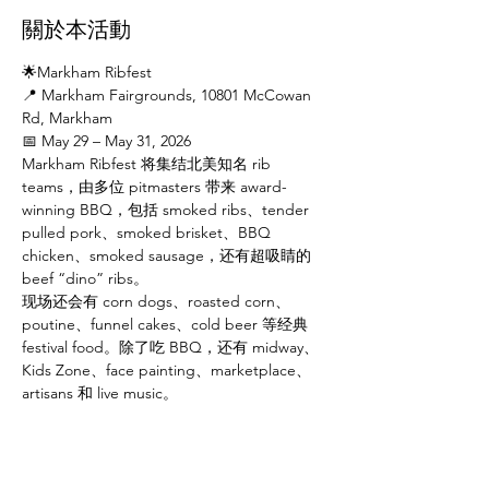
關於本活動
🌟Markham Ribfest
📍 Markham Fairgrounds, 10801 McCowan 
Rd, Markham
📅 May 29 – May 31, 2026
Markham Ribfest 将集结北美知名 rib 
teams，由多位 pitmasters 带来 award-
winning BBQ，包括 smoked ribs、tender 
pulled pork、smoked brisket、BBQ 
chicken、smoked sausage，还有超吸睛的 
beef “dino” ribs。
现场还会有 corn dogs、roasted corn、
poutine、funnel cakes、cold beer 等经典 
festival food。除了吃 BBQ，还有 midway、
Kids Zone、face painting、marketplace、
artisans 和 live music。