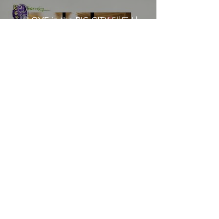
《LOVE in the BIG CITY 대도시
의 사랑법》多伦多专访 主创金
高银、卢相铉带你进入电影世界
Load More
​Home
About Us
​Contact Us