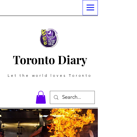
Toronto Diary
Let the world loves Toronto