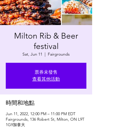
Milton Rib & Beer
festival
Sat, Jun 11
  |  
Fairgrounds
票券未發售
查看其他活動
時間和地點
Jun 11, 2022, 12:00 PM – 11:00 PM EDT
Fairgrounds, 136 Robert St, Milton, ON L9T
1G9加拿大