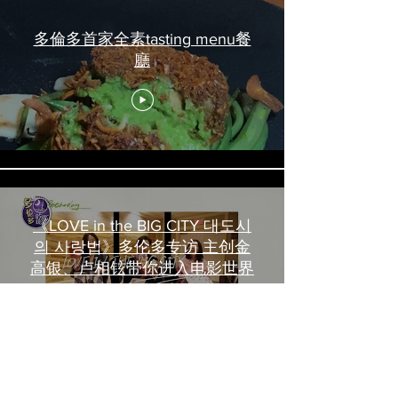
多倫多首家全素tasting menu餐
廳
《LOVE in the BIG CITY 대도시
의 사랑법》多伦多专访 主创金
高银、卢相铉带你进入电影世界
Load More