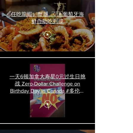
任吃龍蝦、蟹腿…🇨🇦葡萄牙海
鮮自助吃到撐
一天6顿加拿大寿星0元过生日挑
战 Zero-Dollar Challenge on
Birthday Day in Canada #多伦多
吃喝玩乐 #多伦多美食
#torontofood