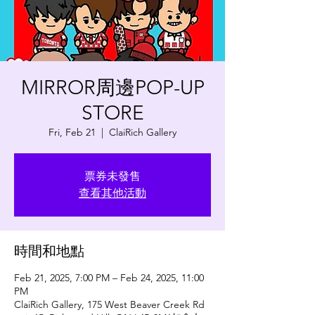
MIRROR周邊POP-UP
STORE
Fri, Feb 21
  |  
ClaiRich Gallery
票券未發售
查看其他活動
時間和地點
Feb 21, 2025, 7:00 PM – Feb 24, 2025, 11:00
PM
ClaiRich Gallery, 175 West Beaver Creek Rd