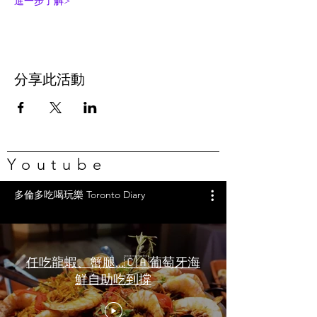
進一步了解>
分享此活動
Youtube
多倫多吃喝玩樂 Toronto Diary
任吃龍蝦、蟹腿…🇨🇦葡萄牙海
鮮自助吃到撐