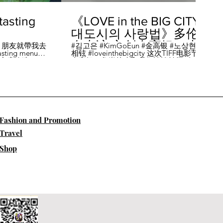
sting
《LOVE in the BIG CITY
대도시의 사랑법》多伦
多专访 主创金高银、卢
，朋友就帶我去
#김고은 #KimGoEun #金高银 #노상현 #卢
ing menu餐
相铉 #loveinthebigcity 这次TIFF电影节，
相铉带你进入电影世界
🏡這家店改造了
金高银、鲁尚炫来和我们谈谈拍摄《LOVE
22個座位，偏維
in the BIG CITY 대도시의 사랑법》 时的有
手間也挺漂亮的
趣故事。 🎬《大都市的爱情法》改编自韩
菜單，週五-週六去
国作家朴相映的同名畅销小说，讲述有着
自由灵魂、不看别人眼色的在熙（金高银
饰）和很懂得隐藏天生秘密的兴秀（卢尚
贤饰）同居同乐，横冲直撞地学习生活和
爱情的过程。 Music by Eric Reprid - Test
​Fashion and Promotion
Me - https://thmatc.co/?l=18F38D6D
==========F O L L O W M
Travel
E============== ♥ 微信- @多伦多吃
喝玩乐torontodiary ♥ instagram -
Shop
https://www.instagram.com/toronto_diary/
♥ 微博-
http://us.weibo.com/view/user/lifeinca ♥
小红书：@多伦多吃喝玩乐 ♥ Business
Inquiries - info@torontodiary.com
==========多伦多吃喝玩乐粉丝福利区
============== 👒服饰、珠宝、电商
♥多伦多吃喝玩乐小卖部已上线！ 网站：
https://bit.ly/2UN8lKl ♥24S 👉全场
15%off，有Miu Miu、巴黎世家、Loewe。