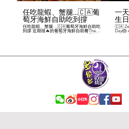
任吃龍蝦、蟹腿…🇨🇦葡
一天
萄牙海鮮自助吃到撐
生日挑
Chal
任吃龍蝦、蟹腿…🇨🇦葡萄牙海鮮自助吃
🇨🇦 Ze
到撐 近期很🔥的葡萄牙海鮮自助餐The
Day🎂 A
Day
Flames Castle。我是吃5-7:30pm的那輪，
perks y
期間還會有live表演，那個小哥哥會唱英文
fans me
喝玩
歌，西班牙歌等等。 💰68/人，週五週六才
route. 
#tor
有自助餐。 🐙食物不會特別多，就30種左
here's 
右，沒有甜點、壽司那些，除了一款烤雞
free br
肉和烤牛肉，還有幾個炸物。 其他都是海
Rutherf
鮮做的菜餚，是海鮮愛好者的天堂。 🦞龍
and fin
蝦無_限暢吃，簡直不要太爽了！ 吃到8隻
Starbuc
左右，都回本了😁 🦀滿滿的蟹腿，也是量
From th
夠。 桌子上還準備好工具和濕紙巾。 🐟
Bread, 
葡萄牙很擅長用鱈魚做各種菜。 這裡可以
Boston 
吃到烤鱈魚、炸鱈魚球。 🦐蝦的話，就有
and sti
蒜蓉烤大蝦、烤蝦、咖哩蝦、白汁焗蝦
Starbuc
飯… 🦪煮青口、青口義大利麵… 🦑烤魷
Baguett
魚、炒魷魚… 🥘葡國鴨飯：放了葡國臘腸
year. A
在上面，一口下去，很香。 🥘葡國海鮮
14 da
飯：這個和西班牙海鮮飯不太一樣，是有
元過生
湯汁的。 有點像我們的湯飯。
到多少
覺都不
日路線圖
Ruthe
始，試了