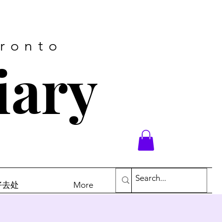
oronto
iary
末好去处
More