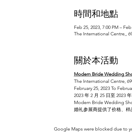
時間和地點
Feb 25, 2023, 7:00 PM – Feb
The International Centre,,
關於本活動
Modern Bride Wedding Sh
The International Centre, 6
February 25, 2023 To Februa
2023 年 2 月 25 日至 2023 年
Modern Bride We
婚礼参展商提供了价格、样
Google Maps were blocked due to your