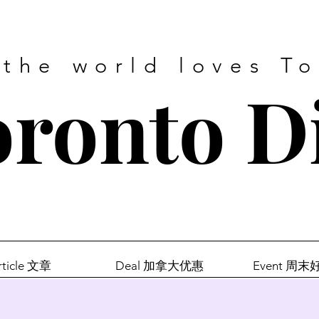
 the world loves T
ronto D
rticle 文章
Deal 加拿大优惠
Event 周