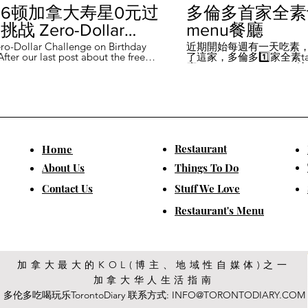
6顿加拿大寿星0元过
多倫多首家全素ta
战 Zero-Dollar
menu餐廳
lenge on Birthday
ro-Dollar Challenge on Birthday
近期開始每週有一天吃素
fter our last post about the free
了這家，多倫多1️⃣家全素tast
 in Canada #多伦多吃
ou can get on your birthday, some
廳－Avelo Restaurant 
ntioned it didn't quite fit their
1883 年的老房子，裡面有
乐 #多伦多美食
So, we've tested it out for you and
多利亞時代的裝潢。 連洗
ontofood
the day's itinerary! Starting with a
💰70-$25，兩個價位的
eakfast at Denny's (📍2610
比平常去貴💰10-15左右
ord Rd, Vaughan), we've hit 7 spots
ished the 💰0 challenge at
ks (📍6355 Yonge St, Toronto). ✅
Restaurant
​Home
is experience, Denny's, Cobs
Booster Juice, Sephora, and
About Us
Things To Do
Pizza didn't require any spending
ll offered 🆓🎁. ❎ Tim Hortons,
​Contact Us
Stuff We Love
ks, Chatime, The Alley, and Paris
e need at least 1️⃣ visit within the
Restaurant's Menu
ccounts must be registered at least
ys in advance. 【一天6餐🇨🇦壽星0
日挑戰】 上次發了壽星生日可以拿
🆓福利的貼文之後，有粉絲說，感
順路。 所以幫你們測試了一遍，一
給你們！ 從Denny's(📍2610
加拿大最大的KOL(博主、地域性自媒体)之一
rford Rd, Vaughan)吃一頓🆓早餐開
加拿大华人生活指南
7家店之後，後面去Starbucks (📍
Yonge St, Toronto), 完成這個💰0挑戰
多伦多吃喝玩乐TorontoDiary 联系方式:
INFO@TORONTODIARY.COM
體驗完，Denny's、Cobs Bread、