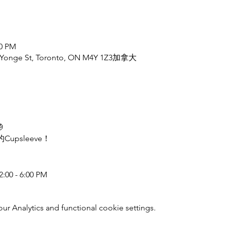
00 PM
84 Yonge St, Toronto, ON M4Y 1Z3加拿大

upsleeve！
00 - 6:00 PM
 Analytics and functional cookie settings.