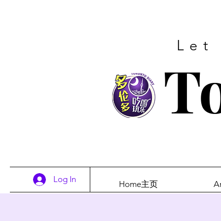
Let
To
Log In
Home主页
A