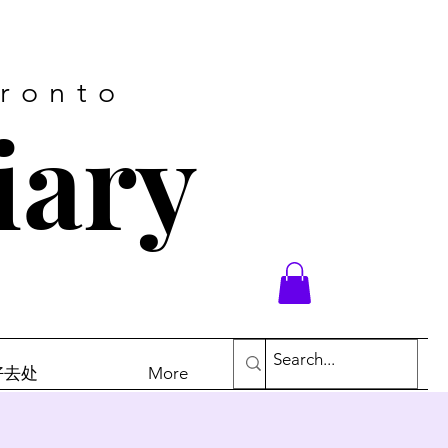
oronto
iary
末好去处
More