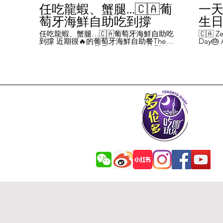
任吃龍蝦、蟹腿…🇨🇦葡
一天
萄牙海鮮自助吃到撐
生日挑
Chal
任吃龍蝦、蟹腿…🇨🇦葡萄牙海鮮自助吃
🇨🇦 Ze
到撐 近期很🔥的葡萄牙海鮮自助餐The
Day🎂 A
Day
Flames Castle。我是吃5-7:30pm的那輪，
perks y
期間還會有live表演，那個小哥哥會唱英文
fans me
喝玩
歌，西班牙歌等等。 💰68/人，週五週六才
route. 
#tor
有自助餐。 🐙食物不會特別多，就30種左
here's 
右，沒有甜點、壽司那些，除了一款烤雞
free br
肉和烤牛肉，還有幾個炸物。 其他都是海
Rutherf
鮮做的菜餚，是海鮮愛好者的天堂。 🦞龍
and fin
蝦無_限暢吃，簡直不要太爽了！ 吃到8隻
Starbuc
左右，都回本了😁 🦀滿滿的蟹腿，也是量
From th
夠。 桌子上還準備好工具和濕紙巾。 🐟
Bread, 
葡萄牙很擅長用鱈魚做各種菜。 這裡可以
Boston 
吃到烤鱈魚、炸鱈魚球。 🦐蝦的話，就有
and sti
蒜蓉烤大蝦、烤蝦、咖哩蝦、白汁焗蝦
Starbuc
飯… 🦪煮青口、青口義大利麵… 🦑烤魷
Baguett
魚、炒魷魚… 🥘葡國鴨飯：放了葡國臘腸
year. A
在上面，一口下去，很香。 🥘葡國海鮮
14 da
飯：這個和西班牙海鮮飯不太一樣，是有
元過生
湯汁的。 有點像我們的湯飯。
到多少
覺都不
日路線圖
Ruthe
始，試了
6355 
✅ 這次