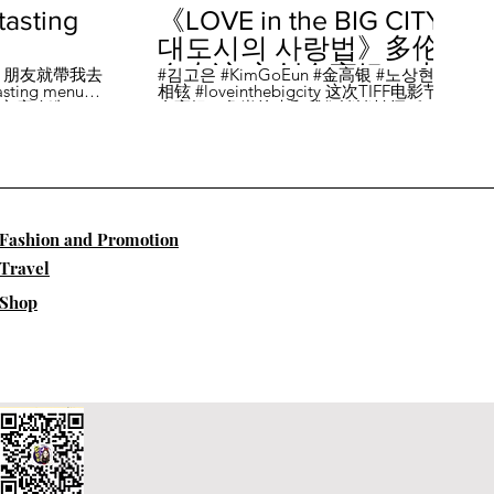
sting
《LOVE in the BIG CITY
대도시의 사랑법》多伦
多专访 主创金高银、卢
，朋友就帶我去
#김고은 #KimGoEun #金高银 #노상현 #卢
ing menu餐
相铉 #loveinthebigcity 这次TIFF电影节，
相铉带你进入电影世界
🏡這家店改造了
金高银、鲁尚炫来和我们谈谈拍摄《LOVE
22個座位，偏維
in the BIG CITY 대도시의 사랑법》 时的有
手間也挺漂亮的
趣故事。 🎬《大都市的爱情法》改编自韩
菜單，週五-週六去
国作家朴相映的同名畅销小说，讲述有着
自由灵魂、不看别人眼色的在熙（金高银
饰）和很懂得隐藏天生秘密的兴秀（卢尚
贤饰）同居同乐，横冲直撞地学习生活和
爱情的过程。 Music by Eric Reprid - Test
​Fashion and Promotion
Me - https://thmatc.co/?l=18F38D6D
==========F O L L O W M
Travel
E============== ♥ 微信- @多伦多吃
喝玩乐torontodiary ♥ instagram -
Shop
https://www.instagram.com/toronto_diary/
♥ 微博-
http://us.weibo.com/view/user/lifeinca ♥
小红书：@多伦多吃喝玩乐 ♥ Business
Inquiries - info@torontodiary.com
==========多伦多吃喝玩乐粉丝福利区
============== 👒服饰、珠宝、电商
♥多伦多吃喝玩乐小卖部已上线！ 网站：
https://bit.ly/2UN8lKl ♥24S 👉全场
15%off，有Miu Miu、巴黎世家、Loewe。
Promo CODE: SPRING15，网站：
https://bit.ly/2UCfcXu ♥ASOS👉网站：